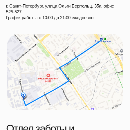
Отдел заботы и
сервиса
Если у вас возник гарантийный случай, свяжитесь
с нами по электронной почте:
bags-service@inbox.ru
График работы:
Пн-Пт — с 10:00 до 18:00
Сб-Вс — выходные
Мы в социальных сетях:
Больше статей
*Организация, запрещённая на территории РФ