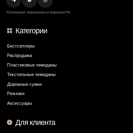
ул. Ольги Берггольц, 35а, БЦ Результат, офис 527
Войти в личный кабинет
Разработка сайта
ИП Ступакевич Иван Сергеевич
ИНН: 781141898491 ОГРНИП: 319784700169709
Каталог
0
0