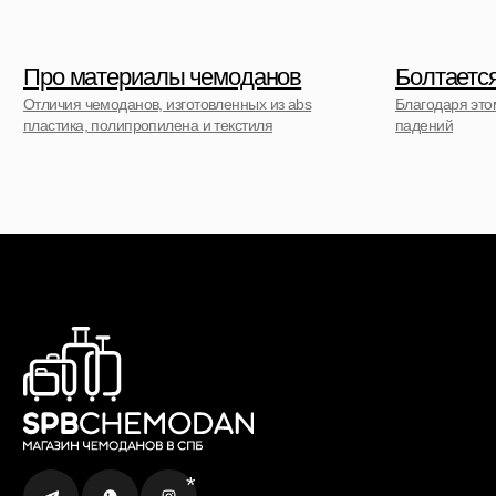
Гарантия Service+
Доставка и самовывоз
Способы оплаты
Акции и скидки
Возврат и обмен
Ответы на вопросы
Полезные статьи
Политика конфиденциальности
Договор оферты
Контакты
+7 (911) 786 50 36
Свяжитесь с нами
admin@spbchemodan.ru
Вопросы и предложения
Наш магазин:
График работы: с 10:00 до 21:00 ежедневно
г. Санкт-Петербург