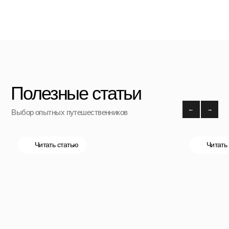
*
*Организация, запрещённая на территории РФ
Категории
Бестселлеры
Распродажа
Пластиковые чемоданы
Текстильные чемоданы
Дорожные сумки
Рюкзаки
Аксессуары
Для клиента