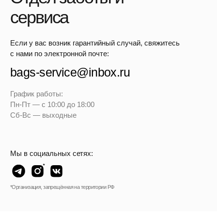
Полезные статьи
←
→
Выбор опытных путешественников
Читать статью
Читать статью
Про материалы чемоданов
Болтается выдвижная ручка
Отличия чемоданов, изготовленных из abs
Благодаря этому она не ломается во время
пластика, полипропилена и текстиля
падений