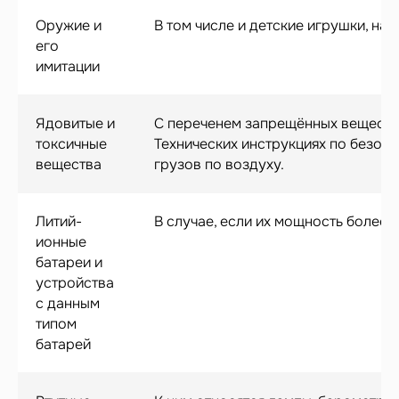
Оружие и
В том числе и детские игрушки, н
его
имитации
Ядовитые и
С переченем запрещённых веществ
Также рекомендуем
токсичные
Технических инструкциях по безоп
вещества
грузов по воздуху.
←
→
Выбор опытных путешественников
Читать статью
Читать статью
Литий-
В случае, если их мощность более 1
ионные
батареи и
устройства
с данным
типом
батарей
Из какого материала выбрать
Болтается выдвижная ручка
чемодан?
Благодаря этому она не ломается во врем
падений
Отличия чемоданов, изготовленных из
ABS-пластика, полипропилена и текстиля