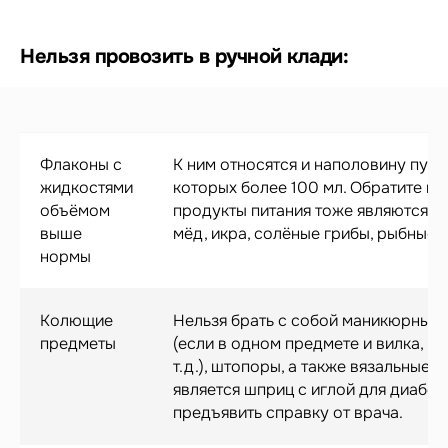
Нельзя провозить в ручной клади:
Флаконы с
К ним относятся и наполовину пус
жидкостями
которых более 100 мл. Обратите вн
объёмом
продукты питания тоже являются ж
выше
мёд, икра, солёные грибы, рыбные к
нормы
Колющие
Нельзя брать с собой маникюрные 
предметы
(если в одном предмете и вилка, и
т.д.), штопоры, а также вязальные
является шприц с иглой для диабет
предъявить справку от врача.
Больше статей