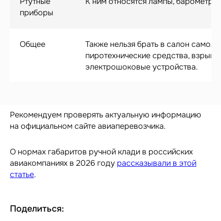
Ртутные
К ним относятся лампы, барометры 
приборы
Общее
Также нельзя брать в салон самолё
пиротехнические средства, взрывч
электрошоковые устройства.
*
Рекомендуем проверять актуальную информацию
*Организация, запрещённая на территории РФ
на официальном сайте авиаперевозчика.
Категории
О нормах габаритов ручной клади в российских
авиакомпаниях в 2026 году
рассказывали в этой
Бестселлеры
статье
.
Распродажа
Пластиковые чемоданы
Текстильные чемоданы
Поделиться:
Дорожные сумки
Рюкзаки