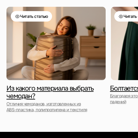
Наш магазин:
График работы: с 10:00 до 21:00 ежедневно
г. Санкт-Петербург
ул. Ольги Берггольц, 35а, БЦ Результат, офис 527
Войти в личный кабинет
ИП Ступакевич Иван Сергеевич
Разработка сайта
ИНН: 781141898491 ОГРНИП: 319784700169709
Каталог
0
0