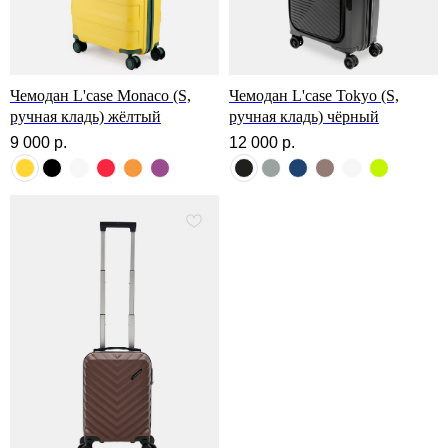
Скидка 500 ₽ за отзыв
Чемодан L'case Monaco (S,
Чемодан L'case Tokyo (S,
Напишите отзыв о нас в соц. сетях
и получите скидку 500 руб на заказ
ручная кладь) жёлтый
ручная кладь) чёрный
9 000
р.
12 000
р.
Подробнее
Ответы на вопросы
Популярные вопросы от наших покупателей