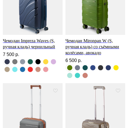
Чемодан Impreza Waves (S,
Чемодан Mironpan W (S,
ручная кладь) чернильный
ручная кладь) со съёмными
колёсами, авокадо
7 500
р.
6 500
р.