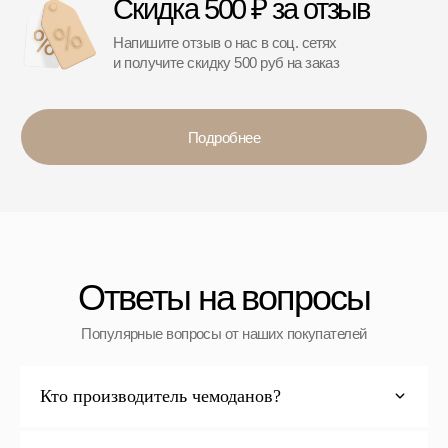
Договор оферты
Контакты
+7 (911) 786 50 36
Свяжитесь с нами
admin@spbchemodan.ru
Вопросы и предложения
Наш магазин:
График работы: с 10:00 до 21:00 ежедневно
г. Санкт-Петербург
ул. Ольги Берггольц, 35а, БЦ Результат, офис 527
Войти в личный кабинет
Кто производитель чемоданов?
Разработка сайта
ИП Ступакевич Иван Сергеевич
ИНН: 781141898491 ОГРНИП: 319784700169709
Каталог
0
0