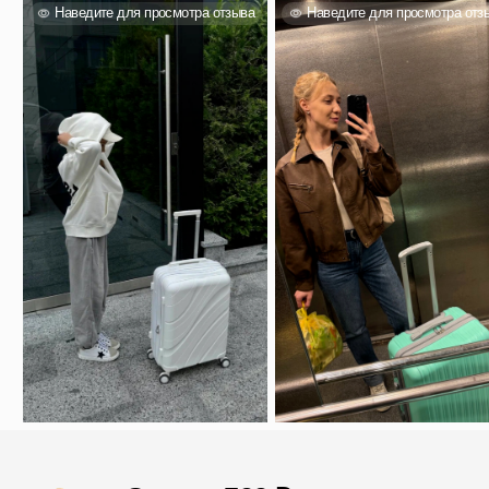
Категории
Бестселлеры
Распродажа
Пластиковые чемоданы
Текстильные чемоданы
Дорожные сумки
Рюкзаки
Аксессуары
Для клиента
Гарантия Service+
Доставка и самовывоз
Способы оплаты
Акции и скидки
Возврат и обмен
Ответы на вопросы
Полезные статьи
Политика конфиденциальности