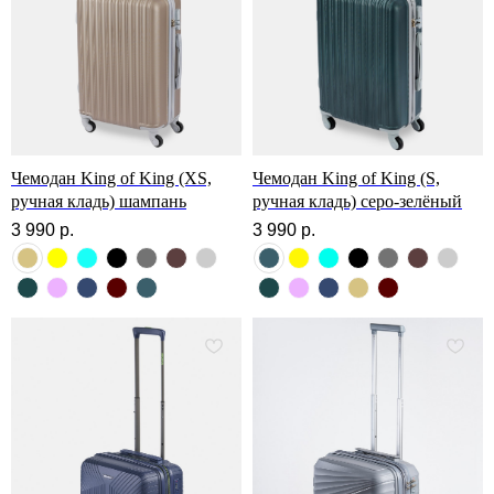
Чемодан King of King (XS,
Чемодан King of King (S,
ручная кладь) шампань
ручная кладь) серо-зелёный
3 990
р.
3 990
р.