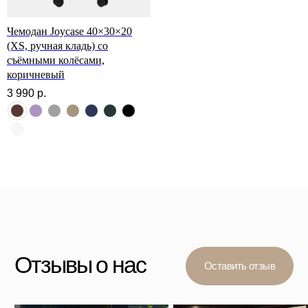
Чемодан Joycase 40×30×20
(XS, ручная кладь) со
съёмными колёсами,
коричневый
3 990
р.
*
*Организация, запрещённая на территории РФ