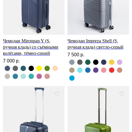
Чемодан Mironpan Y (S,
Чемодан Impreza Shell (S,
ручная кладь) со съёмными
ручная кладь) светло-серый
колёсами, тёмно-синий
7 500
р.
7 000
р.