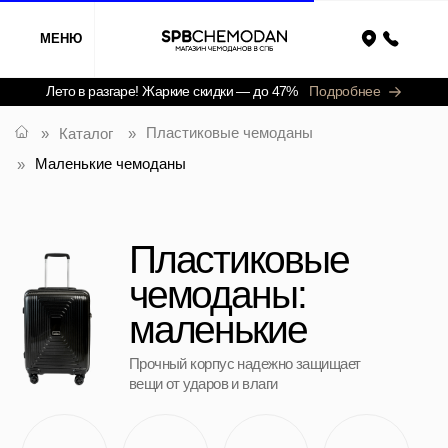
МЕНЮ
Назад
Лето в разгаре! Жаркие скидки — до 47%
Подробнее
Пластиковые чемоданы
»
Каталог
»
Маленькие чемоданы
»
Пластиковые
чемоданы:
маленькие
Прочный корпус надежно защищает
вещи от ударов и влаги
Ручная кладь
Средние
Большие
Детские
Часто ищут:
Маленькие S
Средние M
Большие L
Полипропил