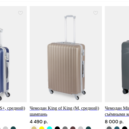
(S+, средний)
Чемодан King of King (M, средний)
Чемодан Mir
шампань
съёмными к
4 490
р.
8 000
р.