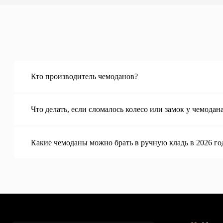
Категории
Бестселлеры
Распродажа
Пластиковые чемод
Текстильные чемода
*
Дорожные сумки
Рюкзаки
*Организация, запрещённая на территории РФ
Аксессуары
Наш магаз
График работы: с 10:00 д