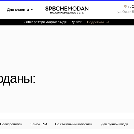
г. Санкт-Петербург ▸
клиента
ул. Ольги Берггольц, 35а, офис 52
Подробнее
Лето в разгаре! Жаркие скидки — до 47%
»
Ката
ны:
Ручная клад
илен
Замок TSA
Со съёмными колёсами
Для ручной клади
Увеличение объём