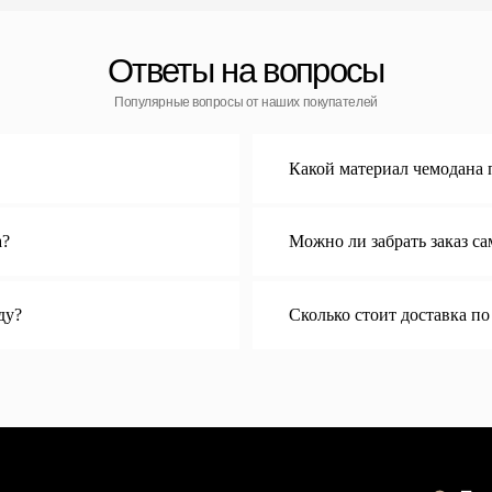
Для клиента
Гарантия Service+
Доставка и самовывоз
Способы оплаты
аны
Акции и скидки
Возврат и обмен
ны
ин:
+7 (911) 786 50 36
о 21:00 ежедневно
Свяжитесь с нами