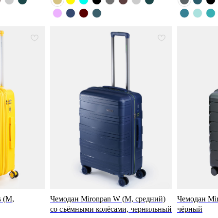
 (M,
Чемодан Mironpan W (M, средний)
Чемодан Mir
со съёмными колёсами, чернильный
чёрный