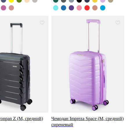
onpan Z (M, средний)
Чемодан Impreza Space (M, средний)
сиреневый