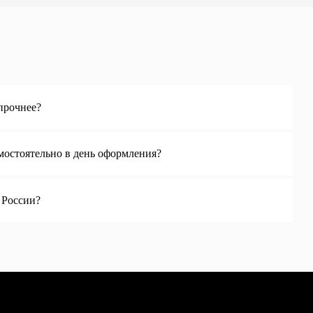
Ответы на вопросы
Полезные статьи
Политика конфиденциальности
Договор оферты
Контакты
admin@spbchemodan.ru
Вопросы и предложения