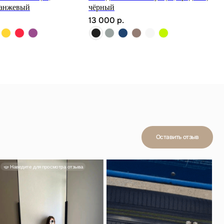
ранжевый
чёрный
13 000
р.
Оставить отзыв
мотра отзыва
Смотреть отзыв
а
н, в ручную
ойно. Мне
стительный,