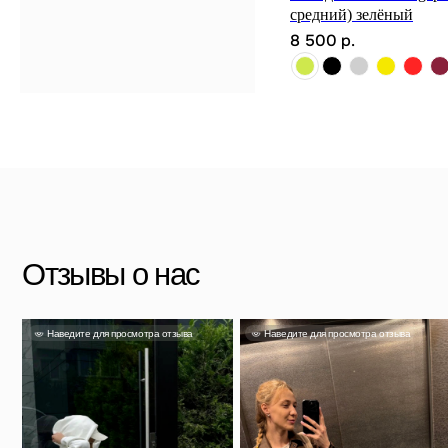
средний) зелёный
8 500
р.
Отзывы о нас
Наведите для просмотра отзыва
Наведите для просмотра отзыва
Наве
Яна
Александра
Та
Несмотря на свой размер он
очень вместительный и главное
Чемодан отличный, перелёт на
Выг
легкий. Если выбрали, не
Камчатку и обратно перенес
фур
сомневайтесь!
идеально.
кач