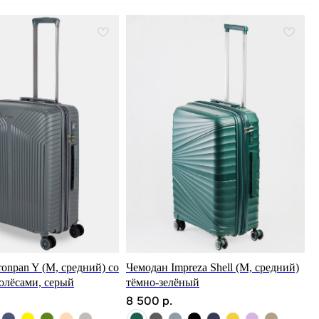
onpan Y (M, средний) со
Чемодан Impreza Shell (M, средний)
олёсами, серый
тёмно-зелёный
8 500
р.