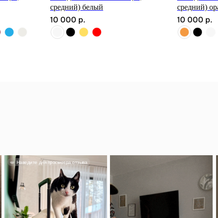
средний) белый
средний) о
10 000
р.
10 000
р.
дите для просмотра отзыва
Наведите для прос
Смотреть отзыв
Александр
тьяна
Классный чемода
кладь влез спок
лядит прекрасно,
понравился, вме
нитура приятная и
красивый.
ественная.