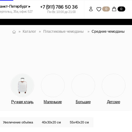
+7 (911) 786 50 36
0
0
7
Пн-Вс 10:00 до 21:00
Пластиковые чемоданы
Средние чемоданы
лог
»
»
ь
Маленькие
Большие
Детские
а
40x30x20 см
55x40x20 см