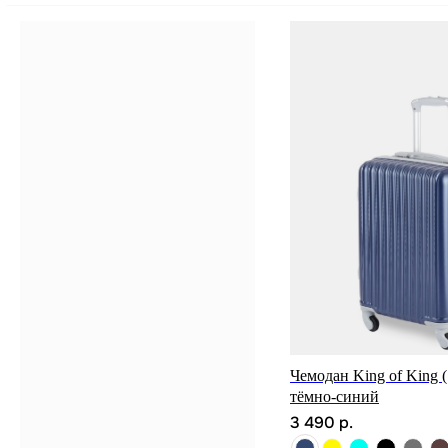
Чемодан King of King 
тёмно-синий
3 490
р.