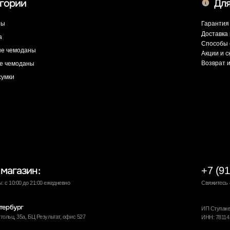
ИП Ступакевич Иван Сергеевич
, БЦ Результат, офис 527
ИНН: 781141898491 ОГРНИП: 319