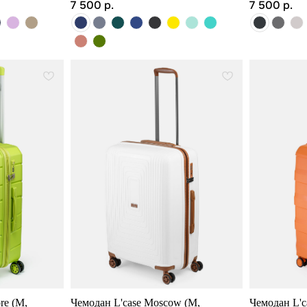
7 500
р.
7 500
р.
re (M,
Чемодан L'case Moscow (M,
Чемодан L'c