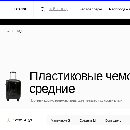
Бестселлеры
Распродажа
Для 
Найти товар
КАТАЛОГ
Назад
Пластиковые чемода
средние
Прочный корпус надежно защищает вещи от ударов и влаги
Часто ищут:
Маленькие S
Средние M
Большие L
Полипроп