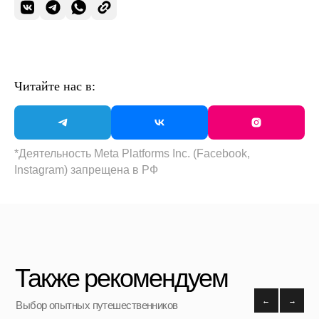
Читайте нас в:
*
*Организация, запрещённая на территории РФ
*Деятельность Meta Platforms Inc. (Facebook,
Категории
Instagram) запрещена в РФ
Бестселлеры
Распродажа
Пластиковые чемоданы
Текстильные чемоданы
Дорожные сумки
Рюкзаки
Аксессуары
Для клиента