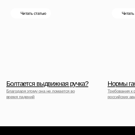
Гарантия Service+
Доставка и самовывоз
Способы оплаты
Акции и скидки
Возврат и обмен
Ответы на вопросы
Полезные статьи
Политика конфиденциальности
Договор оферты
Контакты
+7 (911) 786 50 36
Свяжитесь с нами
admin@spbchemodan.ru
Вопросы и предложения
Наш магазин:
График работы: с 10:00 до 21:00 ежедневно