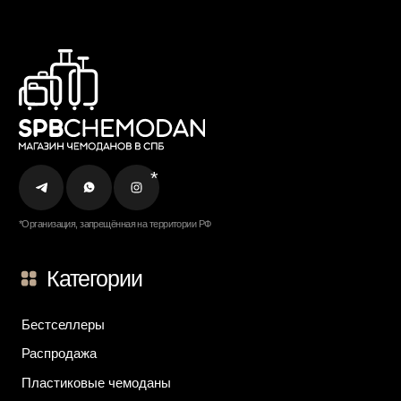
г. Санкт-Петербург
ул. Ольги Берггольц, 35а, БЦ Результат, офис 527
Войти в личный кабинет
Разработка сайта
ИП Ступакевич Иван Сергеевич
ИНН: 781141898491 ОГРНИП: 319784700169709
Каталог
0
0