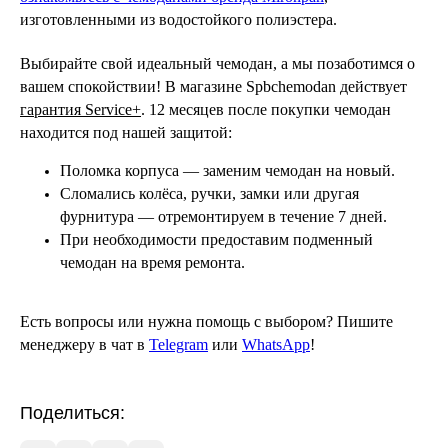
изготовленными из водостойкого полиэстера.
Выбирайте свой идеальный чемодан, а мы позаботимся о
Также рекомендуем
вашем спокойствии! В магазине
Spbchemodan действует
гарантия Service+
. 12 месяцев после покупки чемодан
←
→
Выбор опытных путешественников
находится под нашей защитой:
Читать статью
Читать статью
Поломка корпуса — заменим чемодан на новый.
Сломались колёса, ручки, замки или другая
фурнитура — отремонтируем в течение 7 дней.
При необходимости предоставим подменный
чемодан на время ремонта.
Есть вопросы или нужна помощь с выбором? Пишите
Болтается выдвижная ручка?
Нормы габаритов ручной кла
менеджеру в чат в
Telegram
или
WhatsApp
!
Благодаря этому она не ломается во
Требования к размеру и весу ручной клади 
время падений
российских авиакомпаниях в 2026 году
Поделиться: