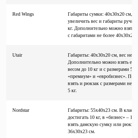
Red Wings
Габариты сумки: 40х30х20 см, ве
увеличить вес и габариты ручной
кг. Дополнительно можно взять 
с габаритами не более 40х30х20 с
Больше статей
Utair
Габариты: 40х30х20 см, вес не д
Дополнительно можно взять ещё
весом до 10 кг и с размерами 55
«премиум» и «евробизнес». Пом
взять и рюкзак с размерами не б
Также рекомендуем
5 кг.
←
→
Выбор опытных путешественников
Nordstar
Габариты: 55х40х23 см. В классе
Читать статью
Читать статью
достигать 10 кг, в «бизнес» – 1
взять дамскую сумку или рюкзак 
36х30х23 см.