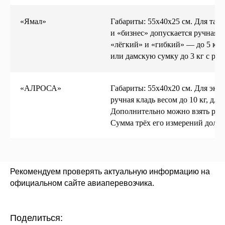
«Ямал»
Габариты: 55х40х25 см. Для тар
и «бизнес» допускается ручная кл
Из какого материала выбрать
Болтается выдвижная ручка
«лёгкий» и «гибкий» — до 5 кг.
чемодан?
Благодаря этому она не ломается во время
или дамскую сумку до 3 кг с раз
падений
Отличия чемоданов, изготовленных из
ABS-пластика, полипропилена и текстиля
«АЛРОСА»
Габариты: 55х40х20 см. Для экон
ручная кладь весом до 10 кг, для 
Дополнительно можно взять рюкз
Сумма трёх его измерений должн
Рекомендуем проверять актуальную информацию на
*
официальном сайте авиаперевозчика.
*Организация, запрещённая на территории РФ
Категории
Поделиться: