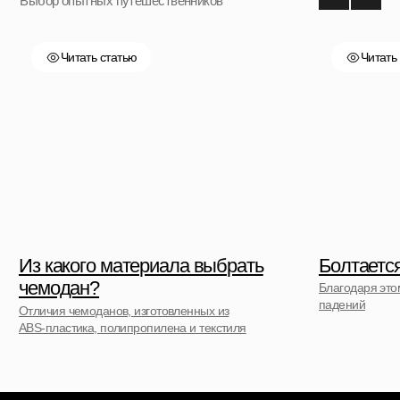
+7 (911) 786 50 36
Свяжитесь с нами
admin@spbchemodan.ru
Вопросы и предложения
Наш магазин:
График работы: с 10:00 до 21:00 ежедневно
г. Санкт-Петербург
ул. Ольги Берггольц, 35а, БЦ Результат, офис 527
Войти в личный кабинет
ИП Ступакевич Иван Сергеевич
Разработка сайта
ИНН: 781141898491 ОГРНИП: 319784700169709
Каталог
0
0