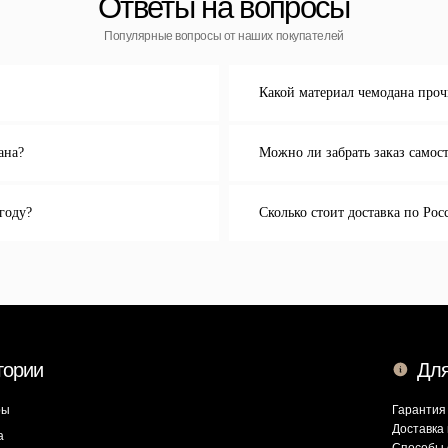
Какой материал чемодана проч
Для клиента
ана?
Можно ли забрать заказ самос
Гарантия Service+
Доставка и самовывоз
Способы оплаты
году?
Сколько стоит доставка по Рос
аны
Акции и скидки
Возврат и обмен
ны
+7 (911) 786 50 36
ин: