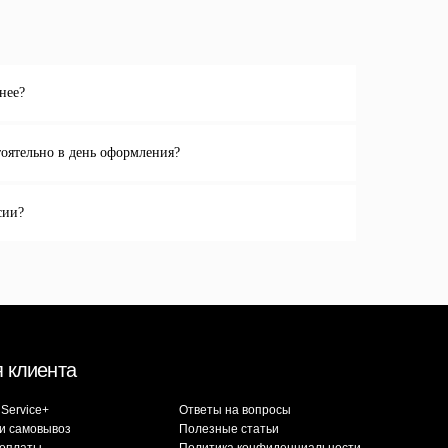
нее?
тоятельно в день оформления?
Ответы на вопросы
Полезные статьи
Политика конфиденциальности
сии?
Договор оферты
Контакты
admin@spbchemodan.ru