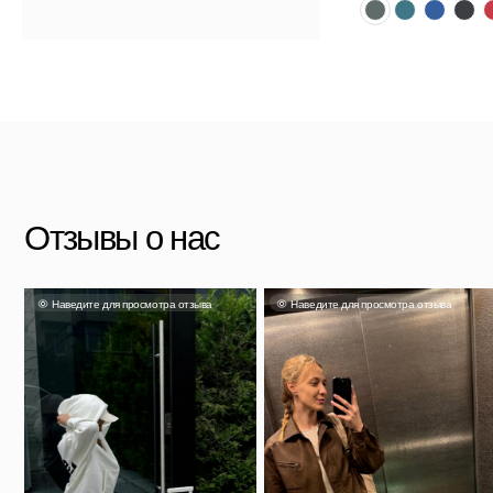
Отзывы о нас
Наведите для просмотра отзыва
Наведите для просмотра отзыва
Наве
Яна
Александра
Та
Несмотря на свой размер он
очень вместительный и главное
Чемодан отличный, перелёт на
Выг
легкий. Если выбрали, не
Камчатку и обратно перенес
прия
сомневайтесь!
идеально.