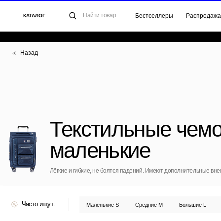
Найти товар
Бестселлеры
Распродажа
Для 
КАТАЛОГ
Назад
Текстильные чемода
маленькие
Лёгкие и гибкие, не боятся падений. Имеют дополнительные внешние кар
Часто ищут:
Маленькие S
Средние M
Большие L
Полипроп