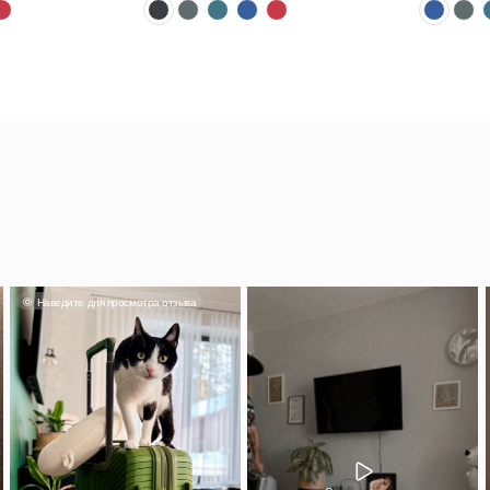
дите для просмотра отзыва
Наведите для прос
Смотреть отзыв
Александра
тьяна
Классный чемода
кладь влез споко
лядит прекрасно, фурнитура
понравился, вме
тная и качественная.
красивый.