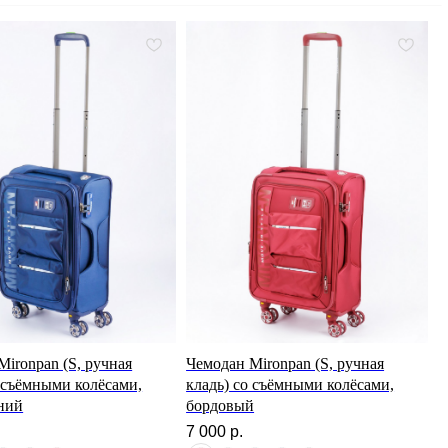
Mironpan (S, ручная
Чемодан Mironpan (S, ручная
о съёмными колёсами,
кладь) со съёмными колёсами,
ний
бордовый
7 000
р.