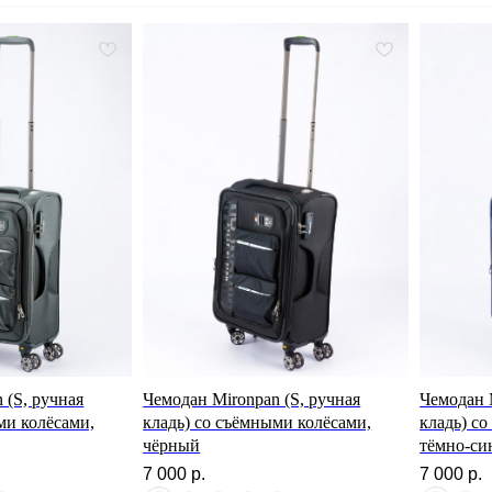
 (S, ручная
Чемодан Mironpan (S, ручная
Чемодан 
ми колёсами,
кладь) со съёмными колёсами,
кладь) с
чёрный
тёмно-си
7 000
р.
7 000
р.