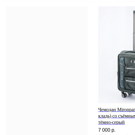
Чемодан Mironpan
кладь) со съёмны
тёмно-серый
7 000
р.