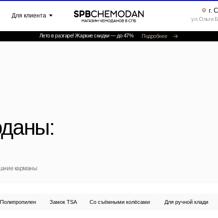
г. Санкт-Петербург ▸
клиента
ул. Ольги Берггольц, 35а, офис 52
Лето в разгаре! Жаркие скидки — до 47%
Подробнее
»
Катало
ны:
маны
илен
Замок TSA
Со съёмными колёсами
Для ручной клади
Увеличение объём