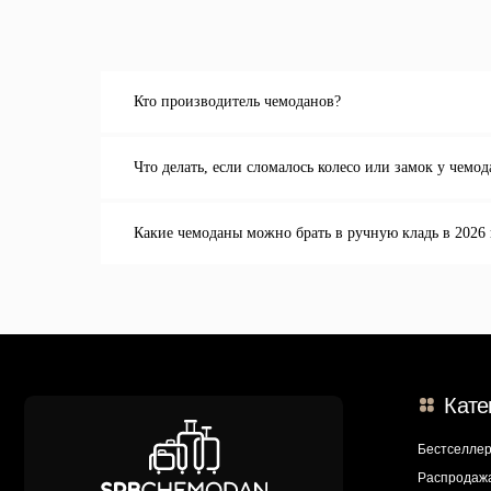
Кто производитель чемоданов?
Категории
Что делать, если сломалось колесо или замок у чемод
Бестселлеры
Распродажа
Какие чемоданы можно брать в ручную кладь в 2026 
Пластиковые чемод
Текстильные чемода
*
Дорожные сумки
Рюкзаки
*Организация, запрещённая на территории РФ
Аксессуары
Наш магаз