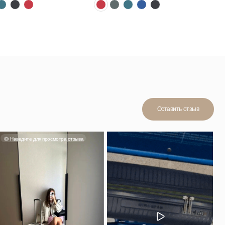
Оставить отзыв
мотра отзыва
Смотреть отзыв
н, в ручную
йно. Мне
стительный,