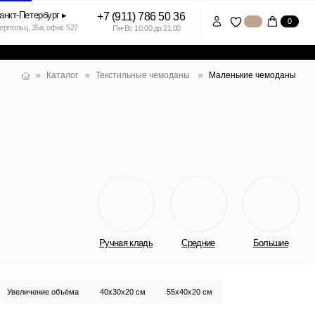
+7 (911) 786 50 36
0
7
Пн-Вс 10:00 до 21:00
Текстильные чемоданы
Маленькие чемоданы
г
»
»
Ручная кладь
Средние
Большие
а
40x30x20 см
55x40x20 см