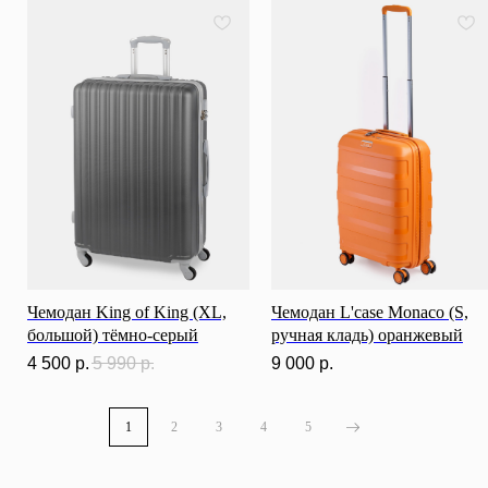
ИНН: 781141898491 ОГРНИП: 319784700169709
Каталог
0
0
Чемодан King of King (XL,
Чемодан L'case Monaco (S,
большой) тёмно-серый
ручная кладь) оранжевый
4 500
р.
5 990
р.
9 000
р.
1
2
3
4
5