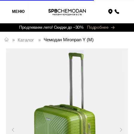
МЕНЮ
Назад
Продлеваем лето! Скидки до −30%
Подробнее
Чемодан Mironpan Y (M)
»
Каталог
»