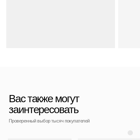
Полезные статьи
Политика конфиденциальности
Договор оферты
Контакты
+7 (911) 786 50 36
Свяжитесь с нами
admin@spbchemodan.ru
Вопросы и предложения
Наш магазин:
График работы: с 10:00 до 21:00 ежедневно
г. Санкт-Петербург
ул. Ольги Берггольц, 35а, БЦ Результат, офис 527
Войти в личный кабинет
Разработка сайта
ИП Ступакевич Иван Сергеевич