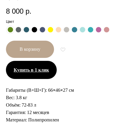
8 000
р.
Цвет
В корзину
Купить в 1 клик
Габариты (В×Ш×Г):
66
×
46
×
27 см
Вес:
3.8 кг
Другие размеры
Объём:
72-83 л
Гарантия:
12 месяцев
Материал:
Полипропилен