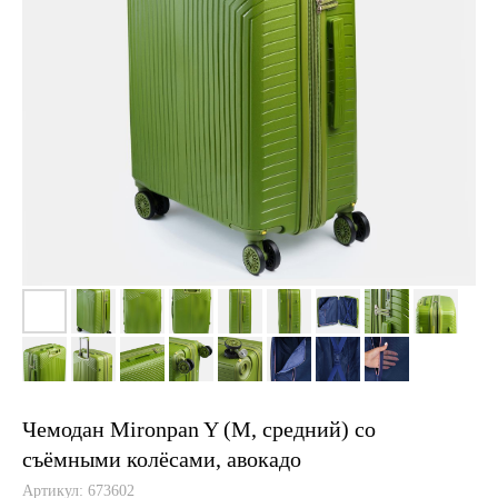
Чемодан Mironpan Y (M, средний) со
съёмными колёсами, авокадо
Артикул:
673602