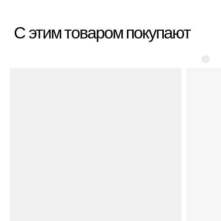
*Организация, запрещённая на территории РФ
Категории
Бестселлеры
Распродажа
Пластиковые чемоданы
Текстильные чемоданы
Дорожные сумки
Рюкзаки
Аксессуары
Для клиента
Гарантия Service+
Доставка и самовывоз
Способы оплаты
Акции и скидки
Возврат и обмен
Ответы на вопросы