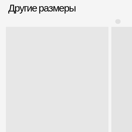
Заменим чемодан,
12 месяцев
если сломается
Срочная доставка
Большой шоурум
за 60-90 минут
в СПб > 100 м²
Всё о товаре и покупке