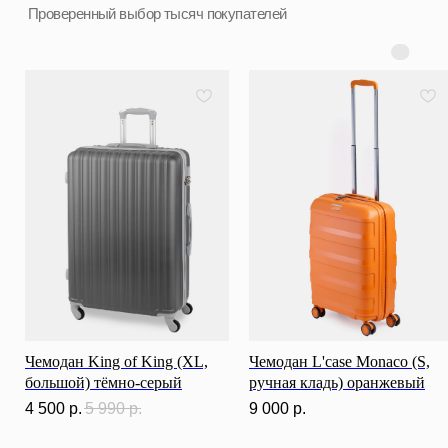
Разработка сайта
ИП Ступакевич Иван Сергеевич
ИНН: 781141898491 ОГРНИП: 319784700169709
Каталог
0
0
Чемодан King of King (XL,
Чемодан L'case Monaco (S,
большой) тёмно-серый
ручная кладь) оранжевый
4 500
р.
5 990
р.
9 000
р.