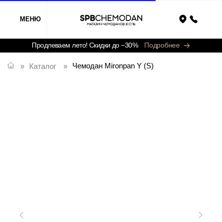
МЕНЮ
Назад
Продлеваем лето! Скидки до −30%
Подробнее
Чемодан Mironpan Y (S)
»
Каталог
»