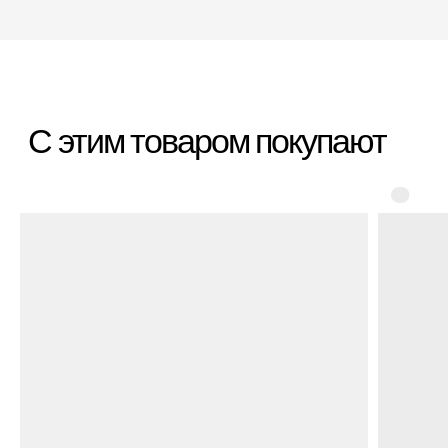
*Организация, запрещённая на территории РФ
Категории
Бестселлеры
Распродажа
Пластиковые чемоданы
Текстильные чемоданы
Дорожные сумки
Рюкзаки
Аксессуары
Для клиента
Гарантия Service+
Доставка и самовывоз
Способы оплаты
Акции и скидки
Возврат и обмен
Ответы на вопросы