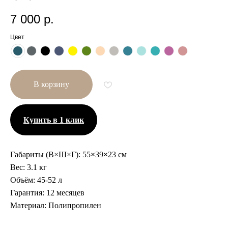
7 000
р.
Цвет
В корзину
Купить в 1 клик
Габариты (В×Ш×Г):
55
×
39
×
23 см
Вес:
3.1 кг
Объём:
45-52 л
Гарантия:
12 месяцев
Другие размеры
Материал:
Полипропилен