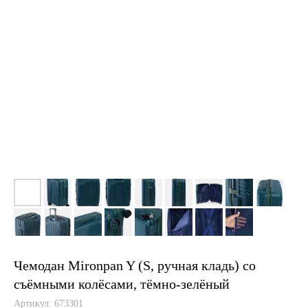
Чемодан Mironpan Y (S, ручная кладь) со
съёмными колёсами, тёмно-зелёный
Артикул:
673301