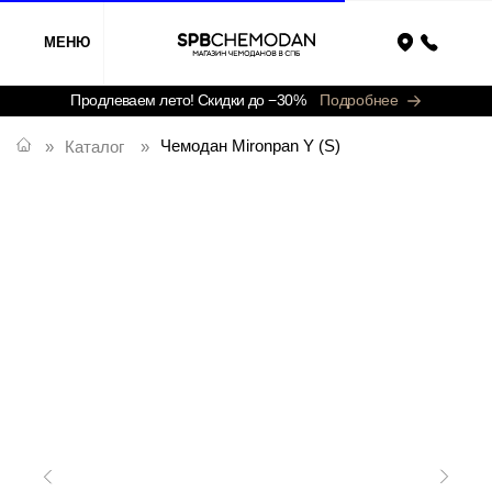
МЕНЮ
Назад
Продлеваем лето! Скидки до −30%
Подробнее
Чемодан Mironpan Y (S)
»
Каталог
»