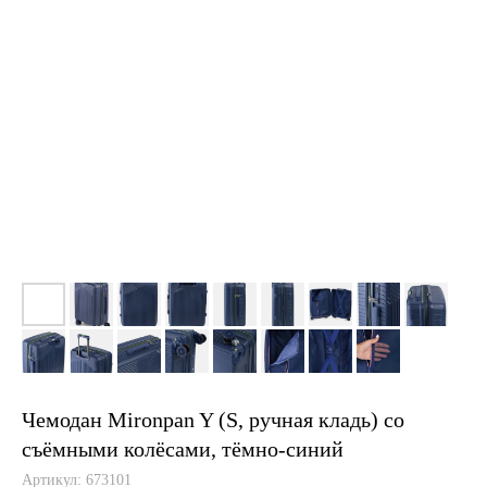
Чемодан Mironpan Y (S, ручная кладь) со
съёмными колёсами, тёмно-синий
Артикул:
673101