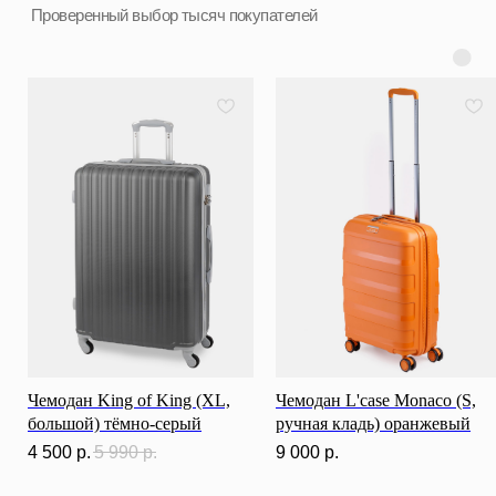
Разработка сайта
ИП Ступакевич Иван Сергеевич
ИНН: 781141898491 ОГРНИП: 319784700169709
Каталог
0
0
Чемодан King of King (XL,
Чемодан L'case Monaco (S,
большой) тёмно-серый
ручная кладь) оранжевый
4 500
р.
5 990
р.
9 000
р.