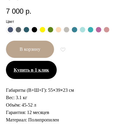
7 000
р.
Цвет
В корзину
Купить в 1 клик
Габариты (В×Ш×Г):
55
×
39
×
23 см
Вес:
3.1 кг
Объём:
45-52 л
Гарантия:
12 месяцев
Другие размеры
Материал:
Полипропилен