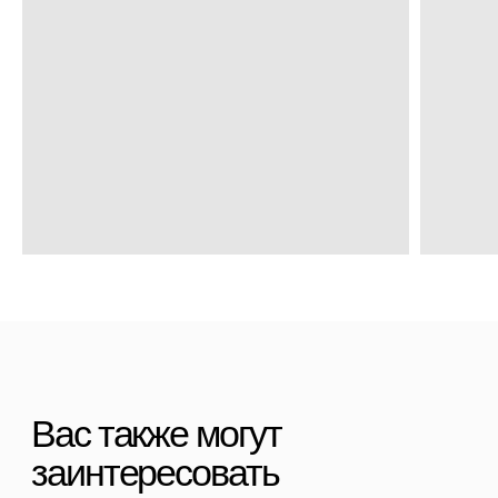
Полезные статьи
Политика конфиденциальности
Договор оферты
Контакты
+7 (911) 786 50 36
Свяжитесь с нами
admin@spbchemodan.ru
Вопросы и предложения
Наш магазин:
График работы: с 10:00 до 21:00 ежедневно
г. Санкт-Петербург
ул. Ольги Берггольц, 35а, БЦ Результат, офис 527
Войти в личный кабинет