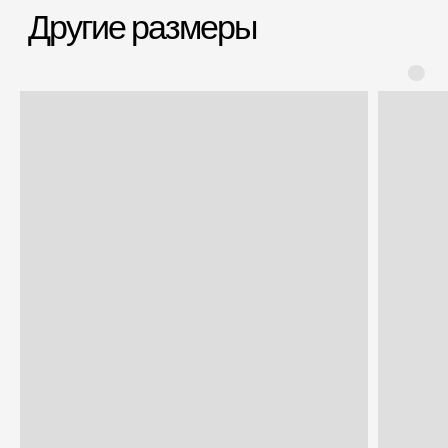
Заменим чемодан,
12 месяцев
если сломается
Срочная доставка
Большой шоурум
за 60-90 минут
в СПб > 100 м²
Всё о товаре и покупке