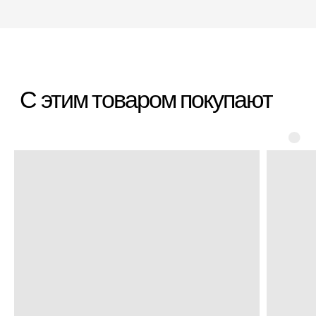
*Организация, запрещённая на территории РФ
Категории
Бестселлеры
Распродажа
Пластиковые чемоданы
Текстильные чемоданы
Дорожные сумки
Рюкзаки
Аксессуары
Для клиента
Гарантия Service+
Доставка и самовывоз
Способы оплаты
Акции и скидки
Возврат и обмен
Ответы на вопросы