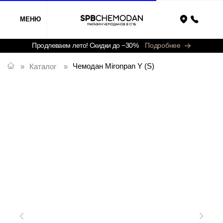
МЕНЮ
Назад
Продлеваем лето! Скидки до −30%
Подробнее
Чемодан Mironpan Y (S)
»
Каталог
»