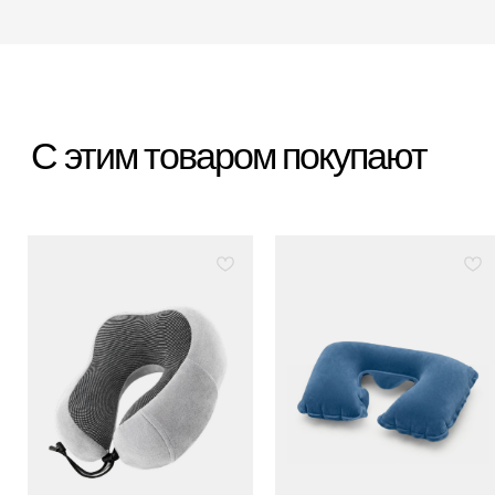
*
*Организация, запрещённая на территории РФ
Категории
Бестселлеры
Распродажа
Пластиковые чемоданы
Текстильные чемоданы
Дорожные сумки
Рюкзаки
Аксессуары
Для клиента
Гарантия Service+
Доставка и самовывоз
Способы оплаты
Акции и скидки
Возврат и обмен