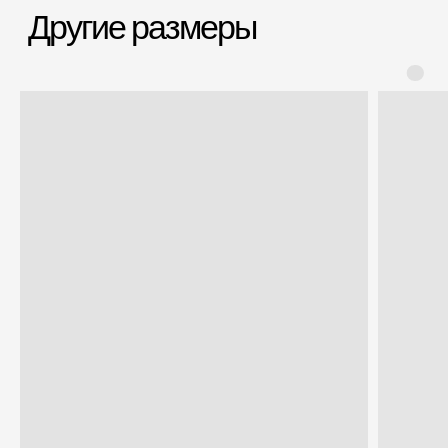
Заменим чемодан,
12 месяцев
если сломается
Срочная доставка
Большой шоурум
за 60-90 минут
в СПб > 100 м²
Всё о товаре и покупке