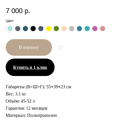
7 000
р.
Цвет
В корзину
Купить в 1 клик
Габариты (В×Ш×Г):
55
×
39
×
23 см
Вес:
3.1 кг
Объём:
45-52 л
Гарантия:
12 месяцев
Другие размеры
Материал:
Полипропилен