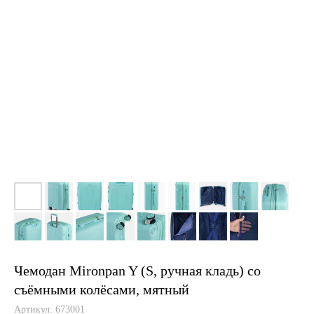
Чемодан Mironpan Y (S, ручная кладь) со
съёмными колёсами, мятный
Артикул:
673001