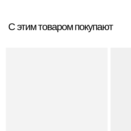
Категории
Бестселлеры
Распродажа
Пластиковые чемоданы
Текстильные чемоданы
Дорожные сумки
Рюкзаки
Аксессуары
Для клиента
Гарантия Service+
Доставка и самовывоз
Способы оплаты
Акции и скидки
Возврат и обмен
Ответы на вопросы
Полезные статьи
Политика конфиденциальности