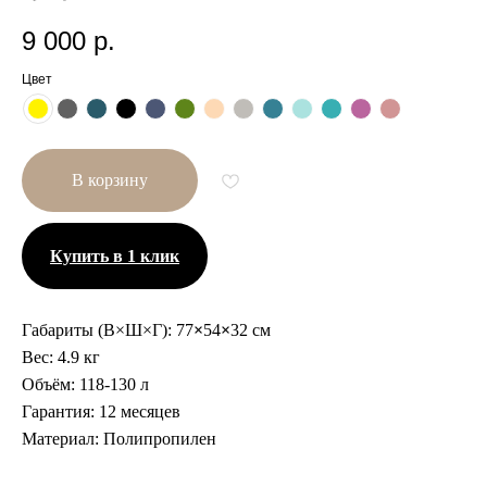
9 000
р.
Цвет
В корзину
Купить в 1 клик
Габариты (В×Ш×Г):
77
×
54
×
32 см
Вес:
4.9 кг
Объём:
118-130 л
Другие размеры
Гарантия:
12 месяцев
Материал:
Полипропилен