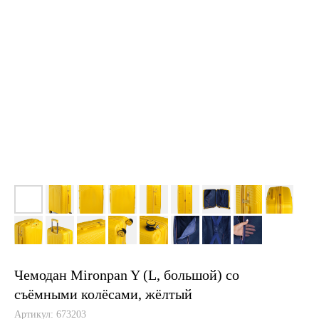
Чемодан Mironpan Y (L, большой) со
съёмными колёсами, жёлтый
Артикул:
673203