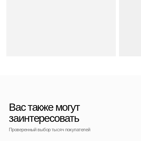
Договор оферты
Контакты
+7 (911) 786 50 36
Свяжитесь с нами
admin@spbchemodan.ru
Вопросы и предложения
Наш магазин:
График работы: с 10:00 до 21:00 ежедневно
г. Санкт-Петербург
ул. Ольги Берггольц, 35а, БЦ Результат, офис 527
Войти в личный кабинет
Разработка сайта
ИП Ступакевич Иван Сергеевич
ИНН: 781141898491 ОГРНИП: 319784700169709