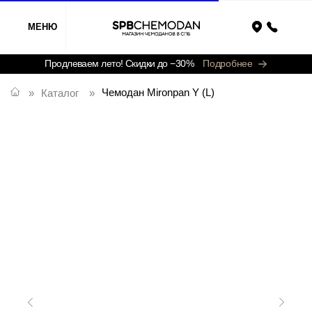
МЕНЮ
Назад
Продлеваем лето! Скидки до −30%
Подробнее
Чемодан Mironpan Y (L)
»
Каталог
»