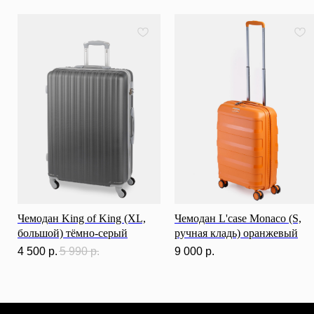
Каталог
0
0
Чемодан King of King (XL,
Чемодан L'case Monaco (S,
большой) тёмно-серый
ручная кладь) оранжевый
4 500
р.
5 990
р.
9 000
р.