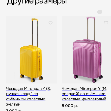
Срочная доставка
Большой шоурум
за 60-90 минут
в СПб > 100 м²
Всё о товаре и покупке
Чемодан Mironpan Y (S,
Чемодан Mironpan Y (M,
ручная кладь) со
средний) со съёмными
съёмными колёсами,
колёсами, фиолетовый
жёлтый
8 000
р.
7 000
р.