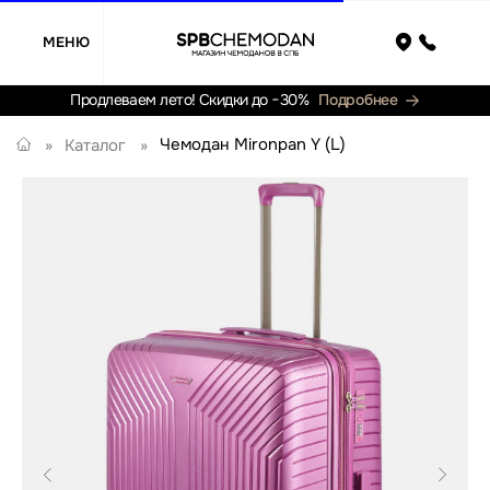
МЕНЮ
Назад
Продлеваем лето! Скидки до −30%
Подробнее
Чемодан Mironpan Y (L)
»
Каталог
»