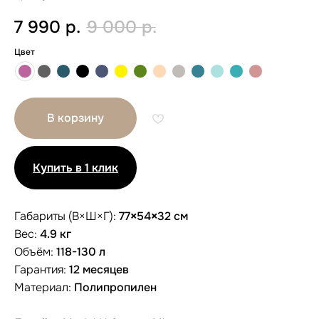
7 990
р.
9 000
р.
Цвет
В корзину
Купить в 1 клик
Габариты (В×Ш×Г):
77
×
54
×
32 см
Вес:
4.9 кг
Объём:
118-130 л
Гарантия:
12 месяцев
Другие размеры
Материал:
Полипропилен