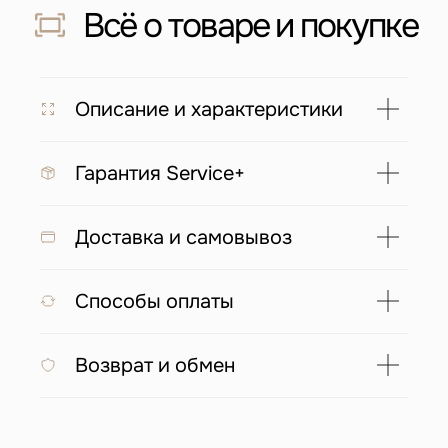
Скидка 500 ₽ за отзыв
Напишите отзыв о нас в соц. сетях
и получите скидку 500 руб на заказ
Подробнее
Описание и характеристики
Гарантия Service+
С этим товаром покупают
Доставка и самовывоз
Способы оплаты
Возврат и обмен