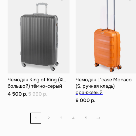
ИНН: 781141898491 ОГРНИП: 319784700169709
Каталог
0
0
Чемодан King of King (XL,
Чемодан L'case Monaco
большой) тёмно-серый
(S, ручная кладь)
оранжевый
4 500
р.
5 990
р.
9 000
р.
1
2
3
4
5