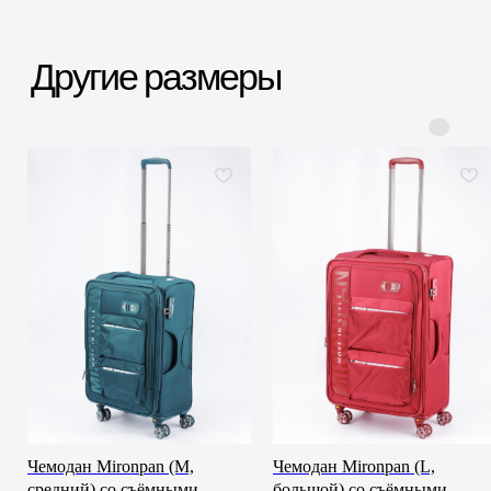
Срочная доставка
Большой шоурум
за 60-90 минут
в СПб > 100 м²
Всё о товаре и покупке
Чемодан Mironpan (M,
Чемодан Mironpan (L,
средний) со съёмными
большой) со съёмными