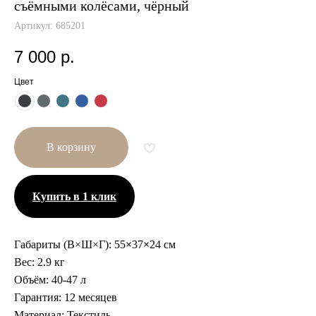
съёмными колёсами, чёрный
Артикул:
685201
7 000
р.
Цвет
В корзину
Купить в 1 клик
Габариты (В×Ш×Г):
55
×
37
×
24 см
Вес:
2.9 кг
Объём:
40-47 л
Гарантия:
12 месяцев
Другие размеры
Материал:
Текстиль