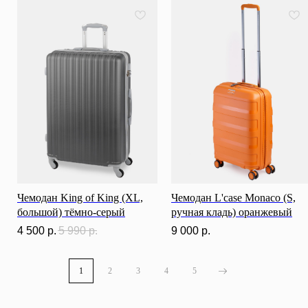
Разработка сайта
ИП Ступакевич Иван Сергеевич
ИНН: 781141898491 ОГРНИП: 319784700169709
Каталог
0
0
Чемодан King of King (XL,
Чемодан L'case Monaco (S,
большой) тёмно-серый
ручная кладь) оранжевый
4 500
р.
5 990
р.
9 000
р.
1
2
3
4
5