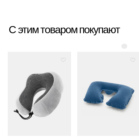
*Организация, запрещённая на территории РФ
Категории
Бестселлеры
Распродажа
Пластиковые чемоданы
Текстильные чемоданы
Дорожные сумки
Рюкзаки
Аксессуары
Для клиента
Гарантия Service+
Доставка и самовывоз
Способы оплаты
Акции и скидки
Возврат и обмен
Ответы на вопросы