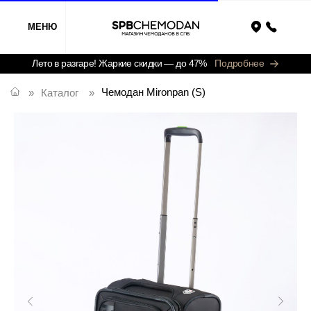
МЕНЮ
Назад
Лето в разгаре! Жаркие скидки — до 47%
Подробнее
Чемодан Mironpan (S)
»
Каталог
»