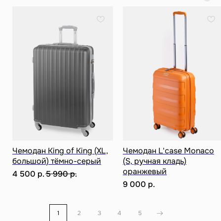
Разработка сайта
ИП Ступакевич Иван Сергеевич
ИНН: 781141898491 ОГРНИП: 319784700169709
Каталог
0
0
Чемодан King of King (XL,
Чемодан L'case Monaco
большой) тёмно-серый
(S, ручная кладь)
оранжевый
4 500
р.
5 990
р.
9 000
р.
1
2
3
4
5