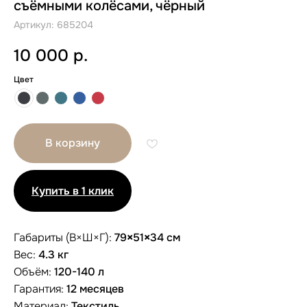
съёмными колёсами, чёрный
Артикул:
685204
10 000
р.
Цвет
В корзину
Купить в 1 клик
Габариты (В×Ш×Г):
79
×
51
×
34 см
Вес:
4.3 кг
Объём:
120-140 л
Другие размеры
Гарантия:
12 месяцев
Материал:
Текстиль