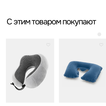
*
*Организация, запрещённая на территории РФ
Категории
Бестселлеры
Распродажа
Пластиковые чемоданы
Текстильные чемоданы
Дорожные сумки
Рюкзаки
Аксессуары
Для клиента
Гарантия Service+
Доставка и самовывоз
Способы оплаты
Акции и скидки
Возврат и обмен