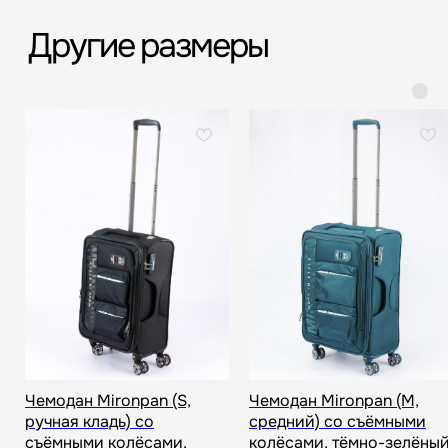
Срочная доставка
Большой шоурум
за 60-90 минут
в СПб > 100 м²
Всё о товаре и покупке
Чемодан Mironpan (S,
Чемодан Mironpan (M,
ручная кладь) со
средний) со съёмными
съёмными колёсами,
колёсами, тёмно-зелёны