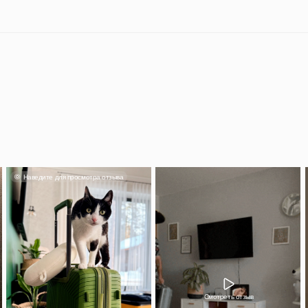
Смотреть отзыв
Александра
тьяна
Классный чемода
кладь влез споко
лядит прекрасно, фурнитура
понравился, вме
тная и качественная.
красивый.
 500 руб на заказ