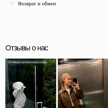
Возврат и обмен
Яна
Александра
Та
Несмотря на свой размер он
очень вместительный и главное
Чемодан отличный, перелёт на
Выг
легкий. Если выбрали, не
Камчатку и обратно перенес
прия
сомневайтесь!
идеально.
Скидка 500 ₽ за отзыв
Напишите отзыв о нас в соц. сетях и получите скидку
Подробнее