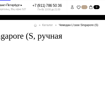
+7 (911) 786 50 36
0
7
Пн-Вс 10:00 до 21:00
Чемодан L'case Singapore (S)
»
Каталог
»
gapore (S, ручная