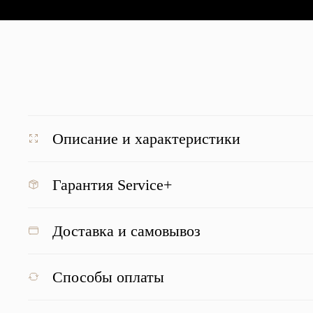
Описание и характеристики
Гарантия Service+
Доставка и самовывоз
Отзывы о нас
Способы оплаты
Наведите для просмотра отзыва
Наведите для просмотра отзыва
Наве