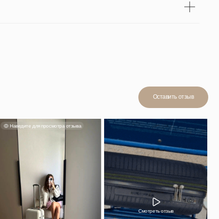
Смотреть отзыв
н, в ручную
йно. Мне
стительный,