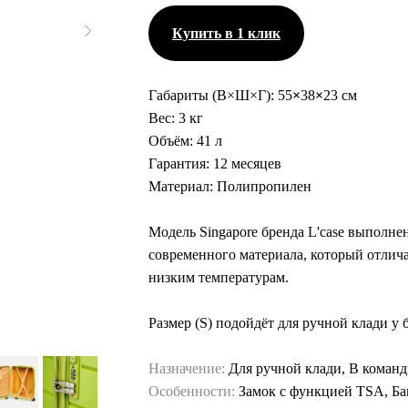
Купить в 1 клик
Габариты (В×Ш×Г):
55
×
38
×
23 см
Вес:
3 кг
Объём:
41 л
Гарантия:
12 месяцев
Материал:
Полипропилен
Модель Singapore бренда L'case выполне
современного материала, который отлича
низким температурам.
Размер (S) подойдёт для ручной клади у
Назначение:
Для ручной клади, В коман
Особенности:
Замок с функцией TSA, Ба