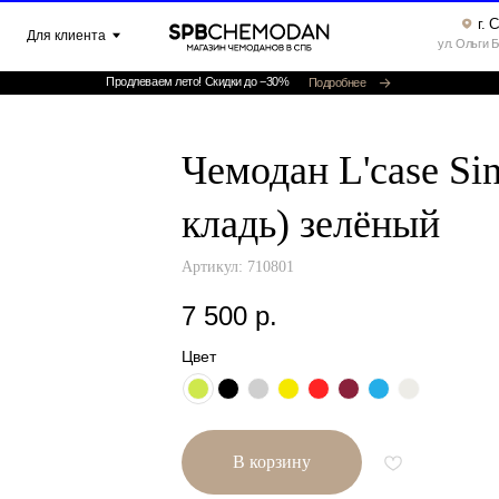
г. Санкт-Петербург ▸
клиента
ул. Ольги Берггольц, 35а, офис 52
Продлеваем лето! Скидки до −30%
Подробнее
Чемодан L'case Sin
кладь) зелёный
Артикул:
710801
7 500
р.
Цвет
В корзину