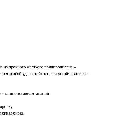
на из прочного жёсткого полипропилена –
ется особой ударостойкостью и устойчивостью к
 большинства авиакомпаний.
дировку
гажная бирка