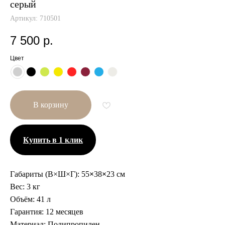
серый
Артикул:
710501
7 500
р.
Цвет
В корзину
Купить в 1 клик
Габариты (В×Ш×Г):
55
×
38
×
23 см
Вес:
3 кг
Объём:
41 л
Гарантия:
12 месяцев
Другие размеры
Материал:
Полипропилен