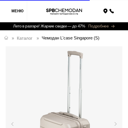
МЕНЮ
Назад
Лето в разгаре! Жаркие скидки — до 47%
Подробнее
Чемодан L'case Singapore (S)
»
Каталог
»