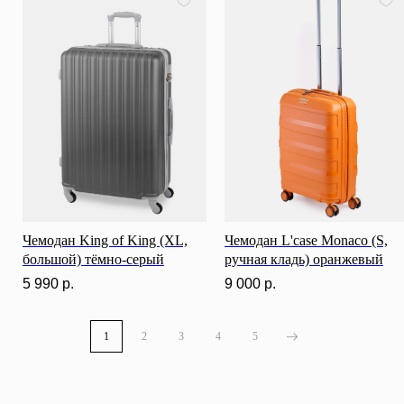
ИНН: 781141898491 ОГРНИП: 319784700169709
Каталог
0
0
Чемодан King of King (XL,
Чемодан L'case Monaco (S,
большой) тёмно-серый
ручная кладь) оранжевый
5 990
р.
9 000
р.
1
2
3
4
5