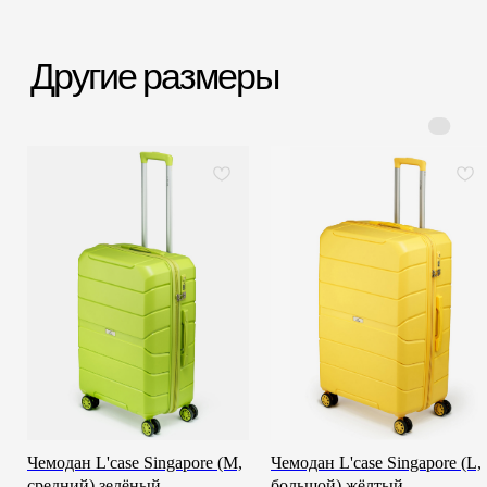
Срочная доставка
Большой шоурум
за 60-90 минут
в СПб > 100 м²
Всё о товаре и покупке
Чемодан L'case Singapore (M,
Чемодан L'case Singapore (L,
средний) зелёный
большой) жёлтый