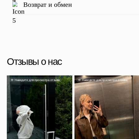
Возврат и обмен
Яна
Александра
Та
Несмотря на свой размер он
очень вместительный и главное
Чемодан отличный, перелёт на
Выг
легкий. Если выбрали, не
Камчатку и обратно перенес
фур
сомневайтесь!
идеально.
кач
Скидка 500 ₽ за отзыв
Напишите отзыв о нас в соц. сетях и получите скидку
Подробнее