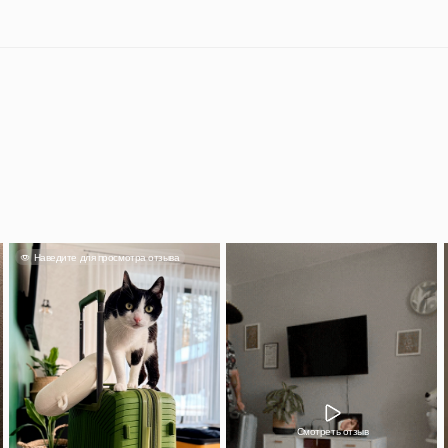
Смотреть отзыв
Александра
тьяна
Классный чемода
кладь влез спок
лядит прекрасно,
понравился, вме
нитура приятная и
красивый.
ественная.
 500 руб на заказ