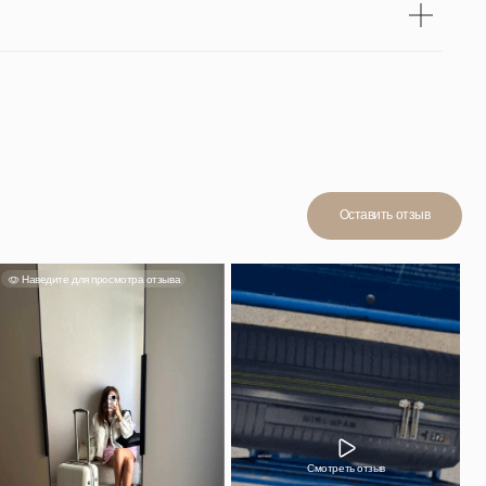
Смотреть отзыв
н, в ручную
ойно. Мне
стительный,