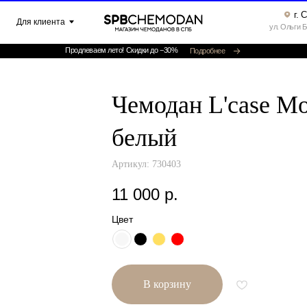
г. Санкт-Петербург ▸
клиента
ул. Ольги Берггольц, 35а, офис 52
Продлеваем лето! Скидки до −30%
Подробнее
Чемодан L'case M
белый
Артикул:
730403
11 000
р.
Цвет
В корзину