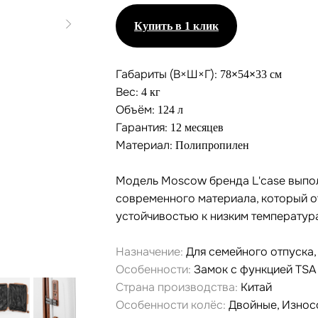
Купить в 1 клик
Габариты (В×Ш×Г):
78
×
54
×
33 см
Вес:
4 кг
Объём:
124 л
Гарантия:
12 месяцев
Материал:
Полипропилен
Модель Moscow бренда L'case выпол
современного материала, который о
устойчивостью к низким температур
Назначение:
Для семейного отпуска,
Особенности:
Замок с функцией TSA
Страна производства:
Китай
Особенности колёс:
Двойные, Износ