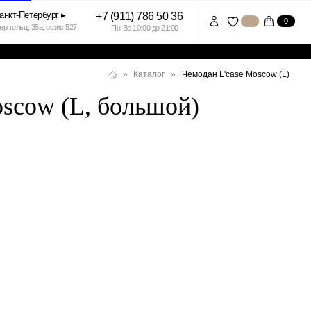
+7 (911) 786 50 36
0
7
Пн-Вс 10:00 до 21:00
Чемодан L'case Moscow (L)
»
Каталог
»
oscow (L, большой)