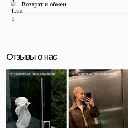
Возврат и обмен
Яна
Александра
Та
Несмотря на свой размер он
очень вместительный и главное
Чемодан отличный, перелёт на
Выг
легкий. Если выбрали, не
Камчатку и обратно перенес
прия
сомневайтесь!
идеально.
Скидка 500 ₽ за отзыв
Напишите отзыв о нас в соц. сетях и получите скидку
Подробнее