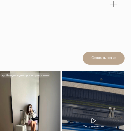
Смотреть отзыв
н, в ручную
йно. Мне
стительный,