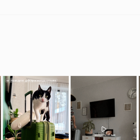
Смотреть отзыв
Александра
тьяна
Классный чемода
кладь влез споко
лядит прекрасно, фурнитура
понравился, вме
тная и качественная.
красивый.
 500 руб на заказ