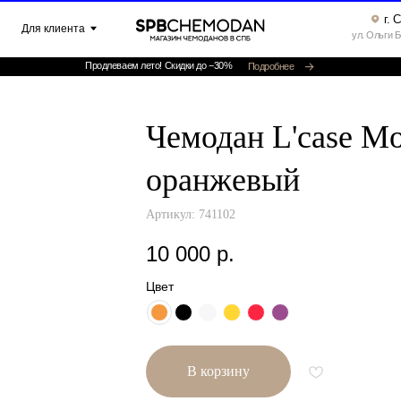
г. Санкт-Петербург ▸
клиента
ул. Ольги Берггольц, 35а, офис 52
Продлеваем лето! Скидки до −30%
Подробнее
Чемодан L'case Mo
оранжевый
Артикул:
741102
10 000
р.
Цвет
В корзину