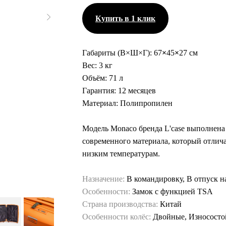
Купить в 1 клик
Габариты (В×Ш×Г):
67
×
45
×
27 см
Вес:
3 кг
Объём:
71 л
Гарантия:
12 месяцев
Материал:
Полипропилен
Модель Monaco бренда L'case выполнена
современного материала, который отлича
низким температурам.
Назначение:
В командировку, В отпуск н
Особенности:
Замок с функцией TSA
Страна производства:
Китай
Особенности колёс:
Двойные, Износосто