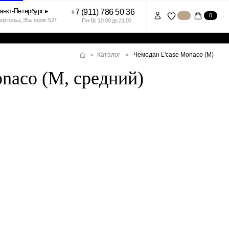
+7 (911) 786 50 36
0
7
Пн-Вс 10:00 до 21:00
Чемодан L'case Monaco (M)
»
Каталог
»
naco (M, средний)