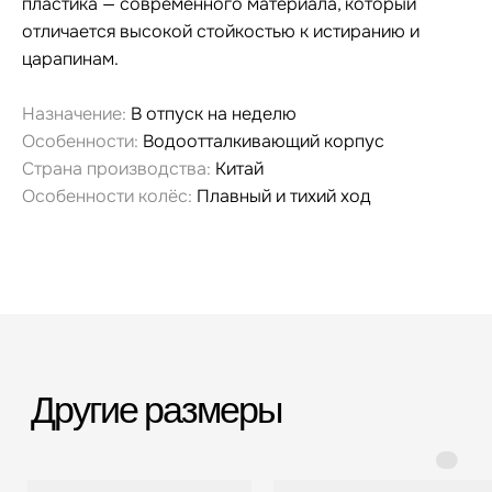
пластика — современного материала, который
отличается высокой стойкостью к истиранию и
царапинам.
Назначение:
В отпуск на неделю
Особенности:
Водоотталкивающий корпус
Страна производства:
Китай
Особенности колёс:
Плавный и тихий ход
Гарантия и сервис
Заменим чемодан,
12 месяцев
если сломается
Срочная доставка
Большой шоурум
за 60-90 минут
в СПб > 100 м²