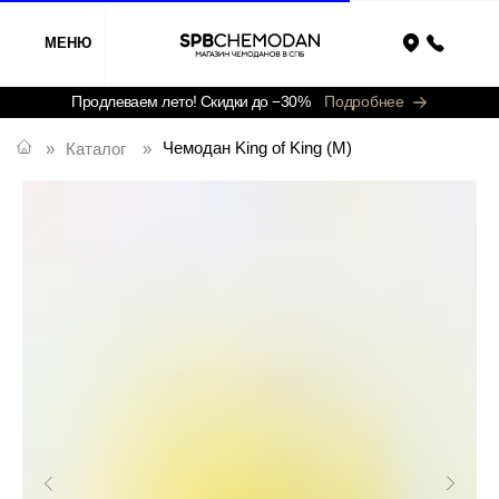
МЕНЮ
Назад
Продлеваем лето! Скидки до −30%
Подробнее
Чемодан King of King (M)
»
Каталог
»