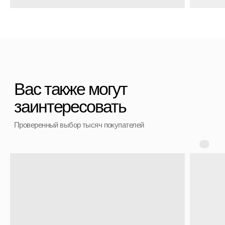
+7 (911) 786 50 36
Свяжитесь с нами
admin@spbchemodan.ru
Вопросы и предложения
Наш магазин:
График работы: с 10:00 до 21:00 ежедневно
г. Санкт-Петербург
ул. Ольги Берггольц, 35а, БЦ Результат, офис 527
Войти в личный кабинет
Разработка сайта
ИП Ступакевич Иван Сергеевич
ИНН: 781141898491 ОГРНИП: 319784700169709
Каталог
0
0