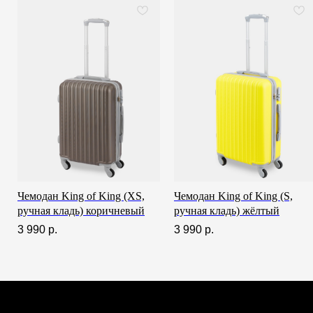
Всё о товаре и покупке
Чемодан King of King (XS,
Чемодан King of King (S,
ручная кладь) коричневый
ручная кладь) жёлтый
3 990
р.
3 990
р.