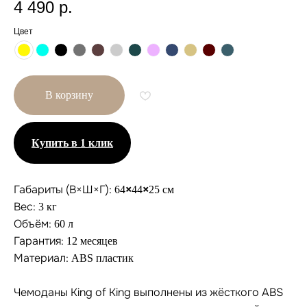
4 490
р.
Цвет
В корзину
Купить в 1 клик
Габариты (В×Ш×Г):
×
×
64
44
25 см
Вес:
3 кг
Объём:
Другие размеры
60 л
Гарантия:
12 месяцев
Материал:
ABS пластик
Чемоданы King of King выполнены из жёсткого ABS