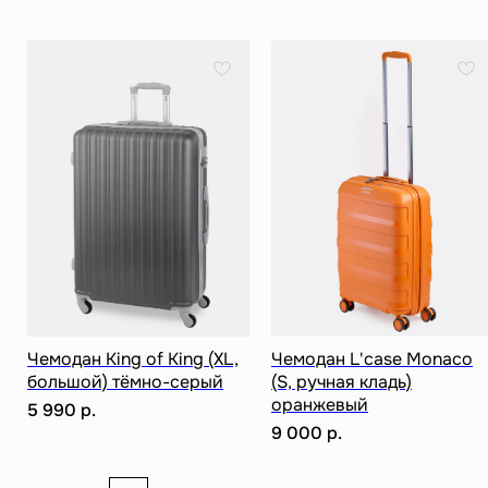
Разработка сайта
ИП Ступакевич Иван Сергеевич
ИНН: 781141898491 ОГРНИП: 319784700169709
Каталог
0
0
Чемодан King of King (XL,
Чемодан L'case Monaco
большой) тёмно-серый
(S, ручная кладь)
оранжевый
5 990
р.
9 000
р.