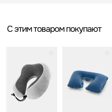
*
*Организация, запрещённая на территории РФ
Категории
Бестселлеры
Распродажа
Пластиковые чемоданы
Текстильные чемоданы
Дорожные сумки
Рюкзаки
Аксессуары
Для клиента
Гарантия Service+
Доставка и самовывоз
Способы оплаты
Акции и скидки
Возврат и обмен