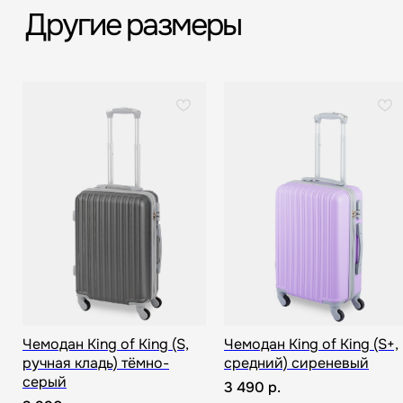
если сломается
Срочная доставка
Большой шоурум
за 60-90 минут
в СПб > 100 м²
Всё о товаре и покупке
Чемодан King of King (S,
Чемодан King of King (S+,
ручная кладь) тёмно-
средний) сиреневый
серый
3 490
р.