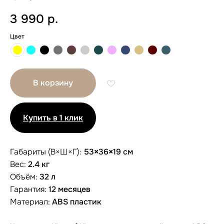
3 990
р.
Цвет
В корзину
Купить в 1 клик
Габариты (В×Ш×Г):
53
×
36
×
19 см
Вес:
2.4 кг
Объём:
32 л
Гарантия:
12 месяцев
Другие размеры
Материал:
ABS пластик