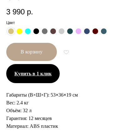
3 990
р.
Цвет
В корзину
Купить в 1 клик
Габариты (В×Ш×Г):
53
×
36
×
19 см
Вес:
2.4 кг
Объём:
32 л
Гарантия:
12 месяцев
Другие размеры
Материал:
ABS пластик