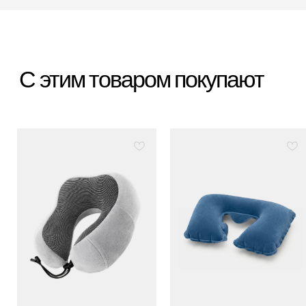
*Организация, запрещённая на территории РФ
Категории
Бестселлеры
Распродажа
Пластиковые чемоданы
Текстильные чемоданы
Дорожные сумки
Рюкзаки
Аксессуары
Для клиента
Гарантия Service+
Доставка и самовывоз
Способы оплаты
Акции и скидки
Возврат и обмен
Ответы на вопросы