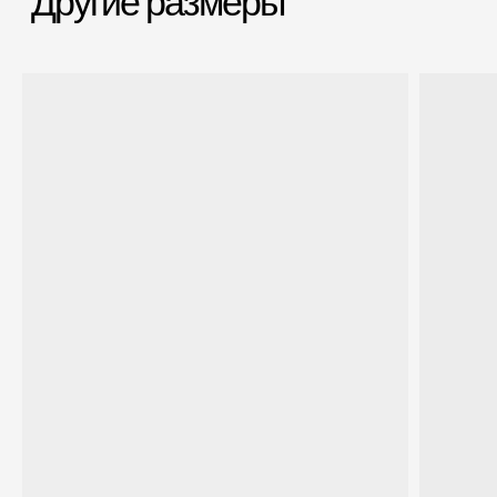
если сломается
Срочная доставка
Большой шоурум
за 60-90 минут
в СПб > 100 м²
Всё о товаре и покупке