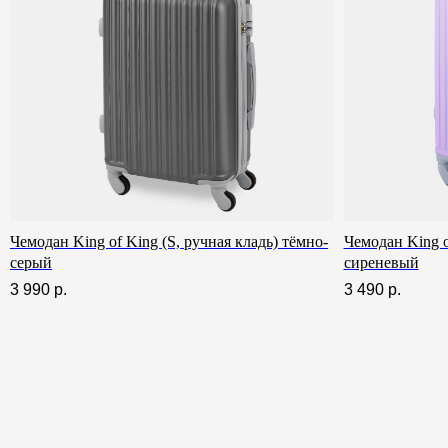
Чемодан King of King (S, ручная кладь) тёмно-
Чемодан King o
серый
сиреневый
3 990
р.
3 490
р.
Заменим чемодан, если сломается
Гарантия и