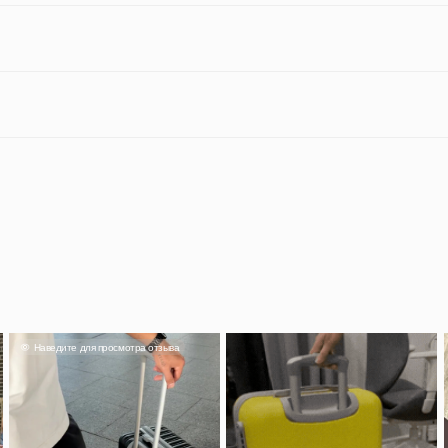
дите для просмотра отзыва
Наведите для прос
Смотреть отзыв
нур
Анна
свою стоимость вполне
ичный чемодан, выдержал
2 перелета. Замки не
Отличный чемода
ают, кодовый замок
небольшой, и цве
тает, пластик добротный.
нравится.