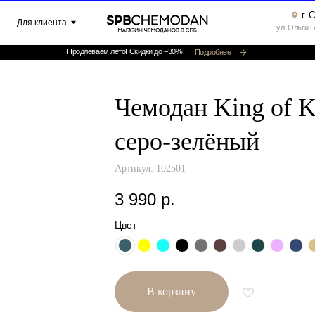
г. Санкт-Петербург ▸
клиента
ул. Ольги Берггольц, 35а, офис 52
Продлеваем лето! Скидки до −30%
Подробнее
Чемодан King of K
серо-зелёный
Артикул:
102501
3 990
р.
Цвет
В корзину