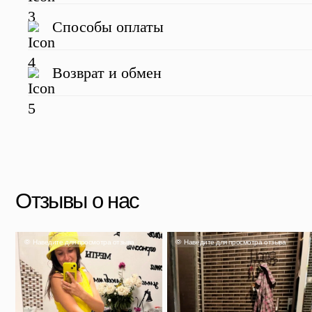
Отзывы о нас
Способы оплаты
Наведите для просмотра отзыва
Наведите для просмотра отзыва
Наве
Возврат и обмен
Евгения
Брала 2 чемодана для переезда в
другой город, размер XL и размер
Ай
М. Чемоданы пришли быстро,
вместительность на высоте,
пережили несколько пересадок с
Елена
поезда, электричка, автобус. В
За 
общем никаких проблем не
отл
создали. Качество хорошее, о
уже 
покупке не пожалели.
заед
Красивый вместительный
рабо
стильный.
Скидка 500 ₽ за отзыв