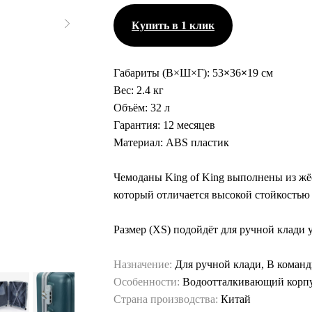
Купить в 1 клик
Габариты (В×Ш×Г):
53
×
36
×
19 см
Вес:
2.4 кг
Объём:
32 л
Гарантия:
12 месяцев
Материал:
ABS пластик
Чемоданы King of King выполнены из жё
который отличается высокой стойкостью
Размер (XS) подойдёт для ручной клади
Назначение:
Для ручной клади, В коман
Особенности:
Водоотталкивающий корп
Страна производства:
Китай