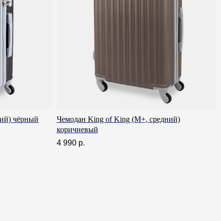
ний) чёрный
Чемодан King of King (M+, средний)
коричневый
4 990
р.
Большой шоурум в СПб > 100 м²