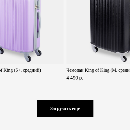
f King (S+, средний)
Чемодан King of King (M, сред
4 490
р.
 сервис 12 месяцев
Срочная доставка за 60-90 минут
Загрузить ещё
Всё о товаре и покупке