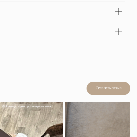
Оставить отзыв
мотра отзыва
Смотреть отзыв
н 👍 Удобный
т очень