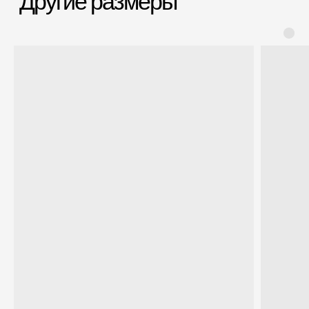
если сломается
Срочная доставка
Большой шоурум
за 60-90 минут
в СПб > 100 м²
Всё о товаре и покупке