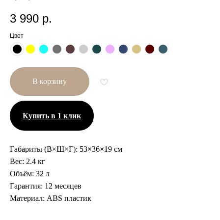
3 990
р.
Цвет
В корзину
Купить в 1 клик
Габариты (В×Ш×Г):
53
×
36
×
19 см
Вес:
2.4 кг
Объём:
32 л
Гарантия:
12 месяцев
Другие размеры
Материал:
ABS пластик