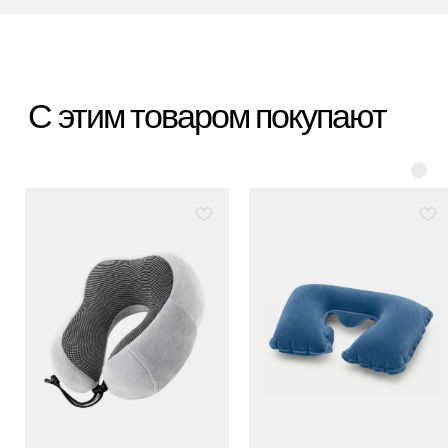
*Организация, запрещённая на территории РФ
Категории
Бестселлеры
Распродажа
Пластиковые чемоданы
Текстильные чемоданы
Дорожные сумки
Рюкзаки
Аксессуары
Для клиента
Гарантия Service+
Доставка и самовывоз
Способы оплаты
Акции и скидки
Возврат и обмен
Ответы на вопросы