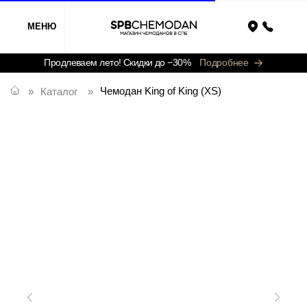
МЕНЮ
Назад
Продлеваем лето! Скидки до −30%
Подробнее
Чемодан King of King (XS)
»
Каталог
»