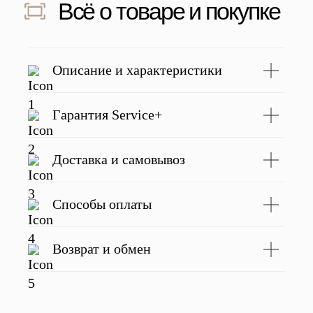
Скидка 500 ₽ за отзыв
Напишите отзыв о нас в соц. сетях
и получите скидку 500 руб на заказ
Подробнее
Описание и характеристики
Гарантия Service+
С этим товаром покупают
Доставка и самовывоз
Способы оплаты
Возврат и обмен