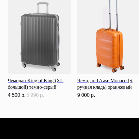
Чемодан King of King (XL,
Чемодан L'case Monaco (S,
большой) тёмно-серый
ручная кладь) оранжевый
4 500
р.
5 990
р.
9 000
р.