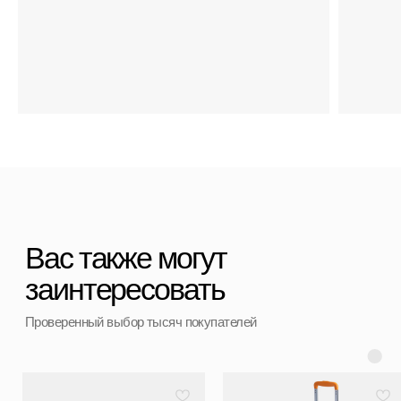
+7 (911) 786 50 36
Свяжитесь с нами
admin@spbchemodan.ru
Вопросы и предложения
Наш магазин:
График работы: с 10:00 до 21:00 ежедневно
г. Санкт-Петербург
ул. Ольги Берггольц, 35а, БЦ Результат, офис 527
Войти в личный кабинет
Разработка сайта
ИП Ступакевич Иван Сергеевич
ИНН: 781141898491 ОГРНИП: 319784700169709
Каталог
0
0