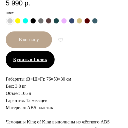
5 990
р.
Цвет
В корзину
Купить в 1 клик
Габариты (В×Ш×Г):
76
×
53
×
30 см
Вес:
3.8 кг
Другие размеры
Объём:
105 л
Гарантия:
12 месяцев
Материал:
ABS пластик
Чемоданы King of King выполнены из жёсткого ABS