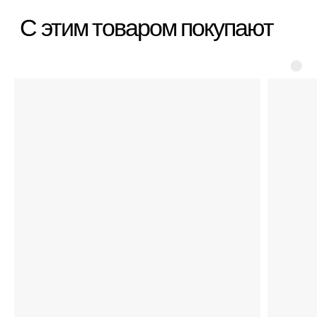
Категории
Бестселлеры
Распродажа
Пластиковые чемоданы
Текстильные чемоданы
Дорожные сумки
Рюкзаки
Аксессуары
Для клиента
Гарантия Service+
Доставка и самовывоз
Способы оплаты
Акции и скидки
Возврат и обмен
Ответы на вопросы
Полезные статьи
Политика конфиденциальности
Договор оферты
Контакты