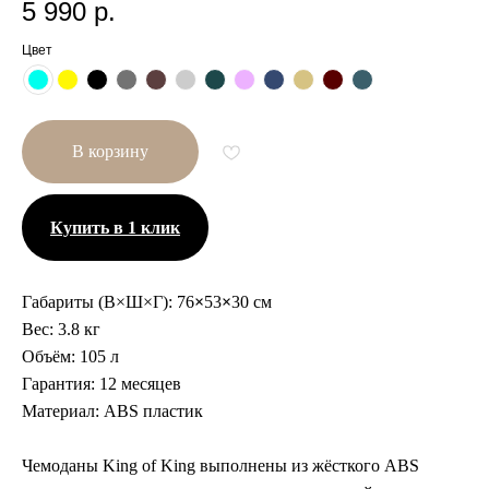
5 990
р.
Цвет
В корзину
Купить в 1 клик
Габариты (В×Ш×Г):
76
×
53
×
30 см
Вес:
3.8 кг
Другие размеры
Объём:
105 л
Гарантия:
12 месяцев
Материал:
ABS пластик
Чемоданы King of King выполнены из жёсткого ABS