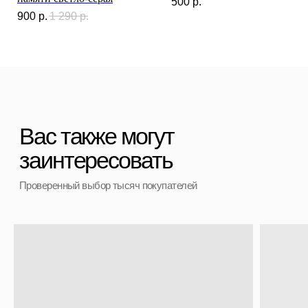
500
р.
Контакты
900
р.
1 290
р.
+7 (911) 786 50 36
Свяжитесь с нами
admin@spbchemodan.ru
Вопросы и предложения
Наш магазин:
График работы: с 10:00 до 21:00 ежедневно
г. Санкт-Петербург
ул. Ольги Берггольц, 35а, БЦ Результат, офис 527
Войти в личный кабинет
Разработка сайта
ИП Ступакевич Иван Сергеевич
ИНН: 781141898491 ОГРНИП: 319784700169709
Каталог
0
0