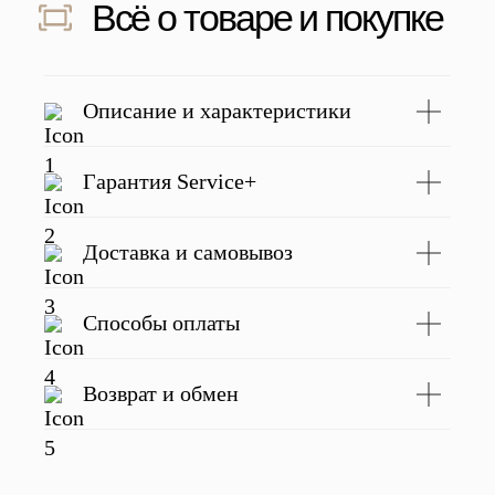
Скидка 500 ₽ за отзыв
Напишите отзыв о нас в соц. сетях
и получите скидку 500 руб на заказ
Подробнее
Описание и характеристики
Гарантия Service+
С этим товаром покупают
Доставка и самовывоз
Способы оплаты
Возврат и обмен