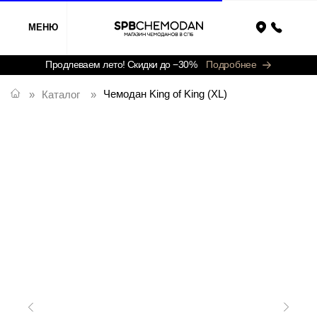
МЕНЮ
Назад
Продлеваем лето! Скидки до −30%
Подробнее
Чемодан King of King (XL)
»
Каталог
»