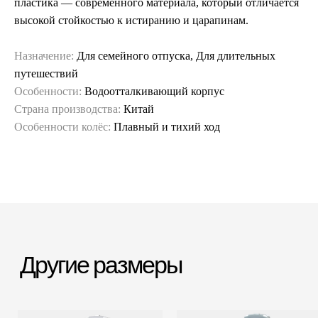
пластика — современного материала, который отличается
высокой стойкостью к истиранию и царапинам.
Назначение:
Для семейного отпуска, Для длительных
путешествий
Особенности:
Водоотталкивающий корпус
Страна производства:
Китай
Особенности колёс:
Плавный и тихий ход
Гарантия и сервис
Заменим чемодан,
12 месяцев
если сломается
Срочная доставка
Большой шоурум
за 60-90 минут
в СПб > 100 м²