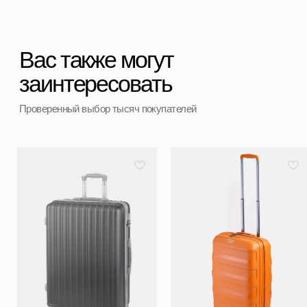
Вопросы и предложения
Наш магазин:
График работы: с 10:00 до 21:00 ежедневно
г. Санкт-Петербург
ул. Ольги Берггольц, 35а, БЦ Результат, офис 527
Войти в личный кабинет
Разработка сайта
ИП Ступакевич Иван Сергеевич
ИНН: 781141898491 ОГРНИП: 319784700169709
Каталог
0
0