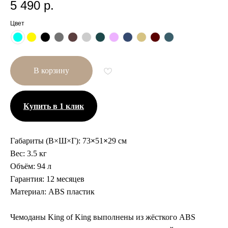
5 490
р.
Цвет
В корзину
Купить в 1 клик
Габариты (В×Ш×Г):
73
×
51
×
29 см
Вес:
3.5 кг
Другие размеры
Объём:
94 л
Гарантия:
12 месяцев
Материал:
ABS пластик
Чемоданы King of King выполнены из жёсткого ABS