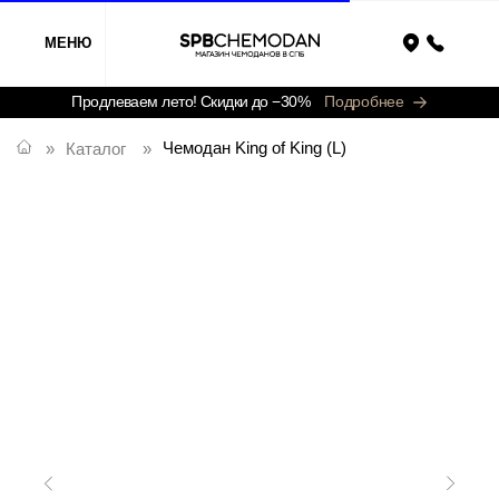
МЕНЮ
Назад
Продлеваем лето! Скидки до −30%
Подробнее
Чемодан King of King (L)
»
Каталог
»