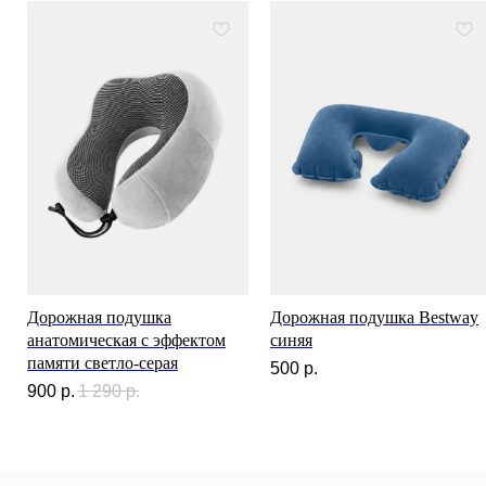
Рюкзаки
Аксессуары
Для клиента
Гарантия Service+
Доставка и самовывоз
Способы оплаты
Акции и скидки
Возврат и обмен
Ответы на вопросы
Полезные статьи
Политика конфиденциальности
Договор оферты
Дорожная подушка
Дорожная подушка Bestway
Контакты
анатомическая с эффектом
синяя
памяти светло-серая
500
р.
900
р.
1 290
р.
+7 (911) 786 50 36
Свяжитесь с нами
admin@spbchemodan.ru