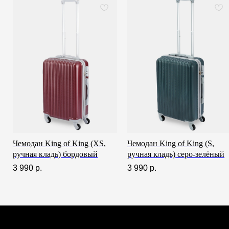
Всё о товаре и покупке
Чемодан King of King (XS,
Чемодан King of King (S,
ручная кладь) бордовый
ручная кладь) серо-зелёный
3 990
р.
3 990
р.