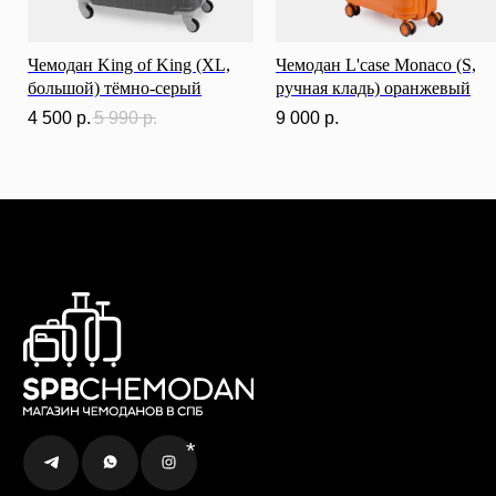
Чемодан King of King (XL,
Чемодан L'case Monaco (S,
большой) тёмно-серый
ручная кладь) оранжевый
4 500
р.
5 990
р.
9 000
р.