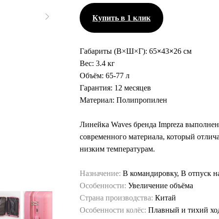
Купить в 1 клик
Габариты (В×Ш×Г):
65
×
43
×
26 см
Вес:
3.4 кг
Объём:
65-77 л
Гарантия:
12 месяцев
Материал:
Полипропилен
Линейка Waves бренда Impreza выполнен
современного материала, который отлича
низким температурам.
Назначение:
В командировку, В отпуск н
Особенности:
Увеличение объёма
Страна производства:
Китай
Особенности колёс:
Плавный и тихий хо