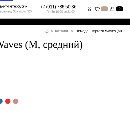
+7 (911) 786 50 36
0
7
Пн-Вс 10:00 до 21:00
Чемодан Impreza Waves (M)
»
Каталог
»
aves (M, средний)