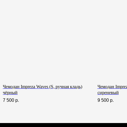
Заменим чемодан, если сломается
Гарантия и
Чемодан Impreza Waves (S, ручная кладь)
Чемодан Imprez
чёрный
сиреневый
7 500
р.
9 500
р.