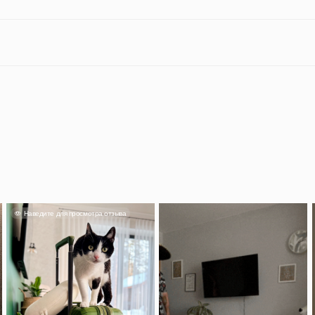
дите для просмотра отзыва
Наведите для прос
Смотреть отзыв
Александра
тьяна
Классный чемода
кладь влез споко
лядит прекрасно, фурнитура
понравился, вме
тная и качественная.
красивый.
 500 руб на заказ