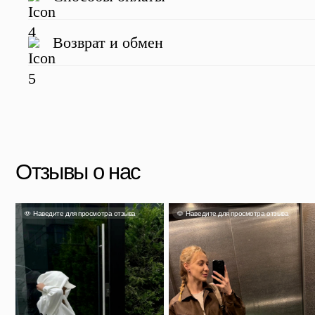
Наведите для просмотра отзыва
Наведите для просмотра отзыва
Наве
Возврат и обмен
Яна
Александра
Та
Несмотря на свой размер он
очень вместительный и главное
Чемодан отличный, перелёт на
Выг
легкий. Если выбрали, не
Камчатку и обратно перенес
прия
сомневайтесь!
идеально.
Скидка 500 ₽ за отзыв
Напишите отзыв о нас в соц. сетях и получите скидку