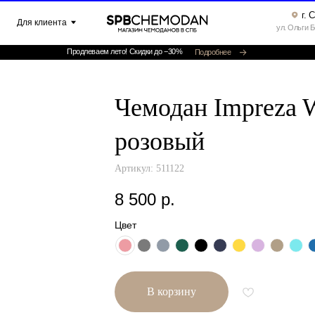
г. Санкт-Петербург ▸
клиента
ул. Ольги Берггольц, 35а, офис 52
Продлеваем лето! Скидки до −30%
Подробнее
Чемодан Impreza W
розовый
Артикул:
511122
8 500
р.
Цвет
В корзину