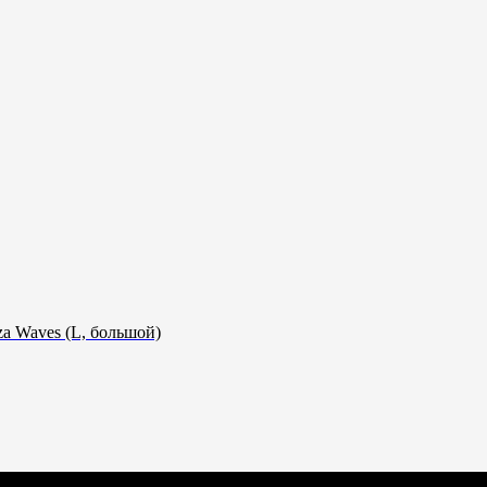
 сервис 12 месяцев
Срочная доставка за 60-90 минут
a Waves (L, большой)
Всё о товаре и покупке