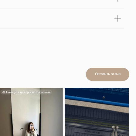
мотра отзыва
Смотреть отзыв
н, в ручную
йно. Мне
стительный,