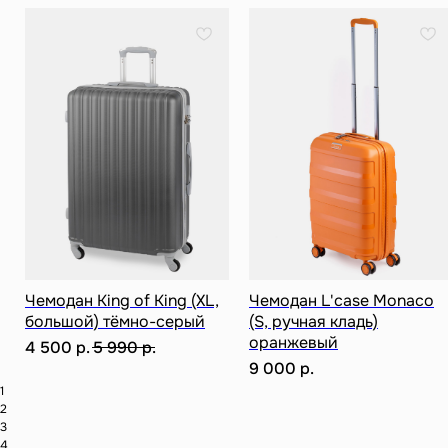
Разработка сайта
ИП Ступакевич Иван Сергеевич
ИНН: 781141898491 ОГРНИП: 319784700169709
Каталог
0
0
Чемодан King of King (XL,
Чемодан L'case Monaco
большой) тёмно-серый
(S, ручная кладь)
оранжевый
4 500
р.
5 990
р.
9 000
р.
1
2
3
4