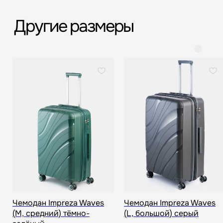
Срочная доставка
Большой шоурум
за 60-90 минут
в СПб > 100 м²
Всё о товаре и покупке
Чемодан Impreza Waves
Чемодан Impreza Waves
(M, средний) тёмно-
(L, большой) серый