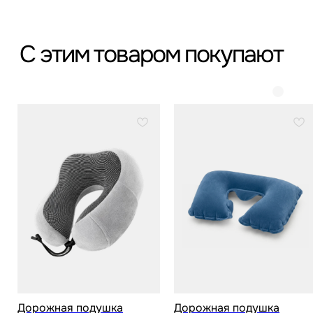
*
*Организация, запрещённая на территории РФ
Категории
Бестселлеры
Распродажа
Пластиковые чемоданы
Текстильные чемоданы
Дорожные сумки
Рюкзаки
Аксессуары
Для клиента
Гарантия Service+
Доставка и самовывоз
Способы оплаты
Акции и скидки
Дорожная подушка
Дорожная подушка