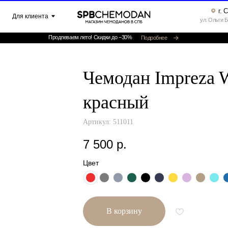
г. Санкт-Петербург ▸
клиента
ул. Ольги Берггольц, 35а, офис 52
Продлеваем лето! Скидки до −30%
Подробнее
Чемодан Impreza W
красный
Артикул:
511011
7 500
р.
Цвет
В корзину