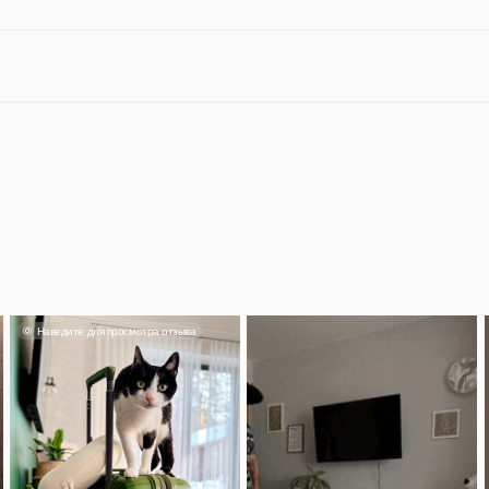
дите для просмотра отзыва
Наведите для прос
Смотреть отзыв
Александра
тьяна
Классный чемода
кладь влез споко
лядит прекрасно, фурнитура
понравился, вме
тная и качественная.
красивый.
 500 руб на заказ