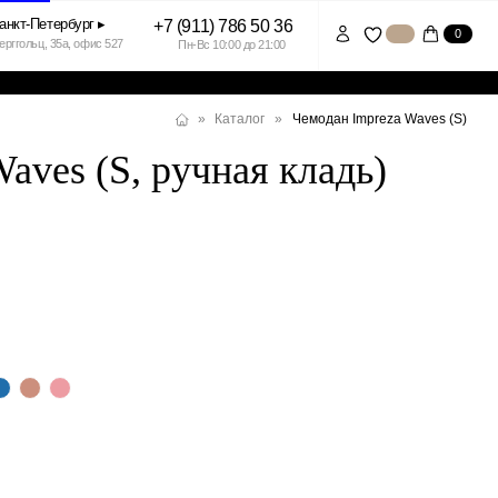
+7 (911) 786 50 36
0
7
Пн-Вс 10:00 до 21:00
Чемодан Impreza Waves (S)
»
Каталог
»
aves (S, ручная кладь)