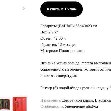
Купить в 1 клик
Габариты (В×Ш×Г):
55
×
40
×
23 см
Вес:
2.9 кг
Объём:
42-50 л
Гарантия:
12 месяцев
Материал:
Полипропилен
Линейка Waves бренда Impreza выполнен
современного материала, который отлича
низким температурам.
Размер (S) подойдёт для ручной клади у
Назначение:
Для ручной клади, В коман
Особенности:
Увеличение объёма