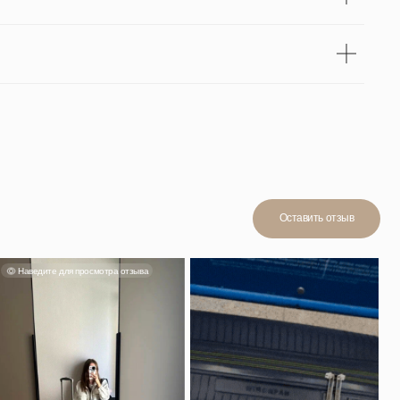
мотра отзыва
Смотреть отзыв
н, в ручную
йно. Мне
стительный,