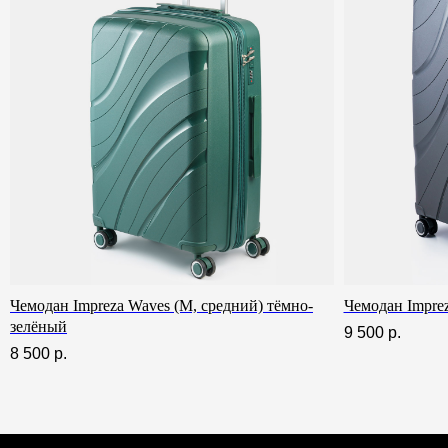
Заменим чемодан, если сломается
Гарантия и
Чемодан Impreza Waves (M, средний) тёмно-
Чемодан Imprez
зелёный
9 500
р.
8 500
р.