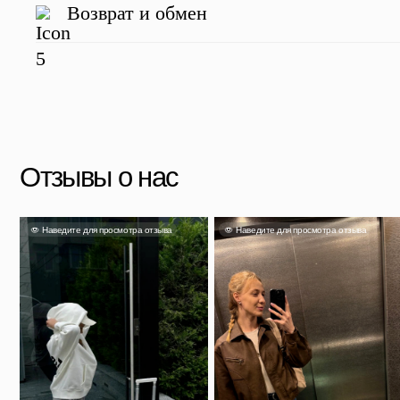
Возврат и обмен
Яна
Александра
Та
Несмотря на свой размер он
очень вместительный и главное
Чемодан отличный, перелёт на
Выг
легкий. Если выбрали, не
Камчатку и обратно перенес
прия
сомневайтесь!
идеально.
Скидка 500 ₽ за отзыв
Напишите отзыв о нас в соц. сетях и получите скидку
Подробнее