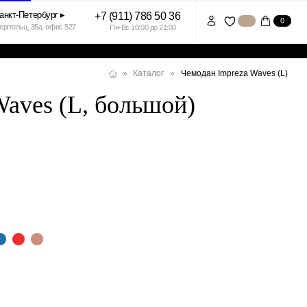
+7 (911) 786 50 36
0
7
Пн-Вс 10:00 до 21:00
Чемодан Impreza Waves (L)
»
Каталог
»
aves (L, большой)