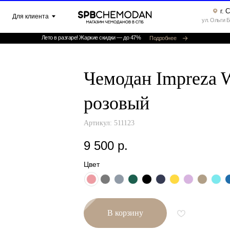
г. Санкт-Петербург ▸
клиента
ул. Ольги Берггольц, 35а, офис 52
Лето в разгаре! Жаркие скидки — до 47%
Подробнее
Чемодан Impreza W
розовый
Артикул:
511123
9 500
р.
Цвет
В корзину