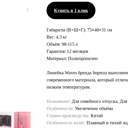
Купить в 1 клик
Габариты (В×Ш×Г):
75
×
48
×
31 см
Вес:
4.3 кг
Объём:
98-115 л
Гарантия:
12 месяцев
Материал:
Полипропилен
Линейка Waves бренда Impreza выполнен
современного материала, который отлича
низким температурам.
Назначение:
Для семейного отпуска, Для
Особенности:
Увеличение объёма
Страна производства:
Китай
Особенности колёс:
Плавный и тихий хо