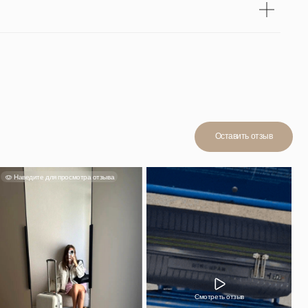
Смотреть отзыв
н, в ручную
йно. Мне
стительный,