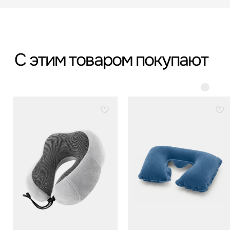
*
*Организация, запрещённая на территории РФ
Категории
Бестселлеры
Распродажа
Пластиковые чемоданы
Текстильные чемоданы
Дорожные сумки
Рюкзаки
Аксессуары
Для клиента
Гарантия Service+
Доставка и самовывоз
Способы оплаты
Акции и скидки
Возврат и обмен