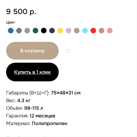
9 500
р.
Цвет
В корзину
Купить в 1 клик
Габариты (В×Ш×Г):
75
×
48
×
31 см
Вес:
4.3 кг
Объём:
98-115 л
Гарантия:
12 месяцев
Другие размеры
Материал:
Полипропилен