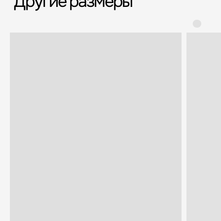
если сломается
Срочная доставка
Большой шоурум
за 60-90 минут
в СПб > 100 м²
Всё о товаре и покупке