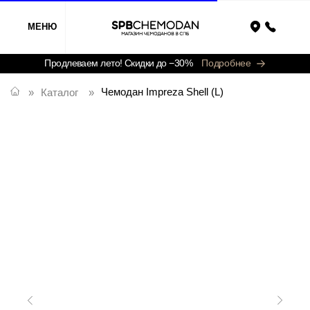
МЕНЮ
Назад
Продлеваем лето! Скидки до −30%
Подробнее
Чемодан Impreza Shell (L)
»
Каталог
»