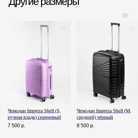
за 60-90 минут
в СПб > 100 м²
Всё о товаре и покупке
Чемодан Impreza Shell (S,
Чемодан Impreza Shell (M,
ручная кладь) сиреневый
средний) чёрный
7 500
р.
8 500
р.