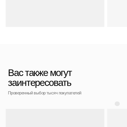
Полезные статьи
Политика конфиденциальности
Договор оферты
Контакты
+7 (911) 786 50 36
Свяжитесь с нами
admin@spbchemodan.ru
Вопросы и предложения
Наш магазин:
График работы: с 10:00 до 21:00 ежедневно
г. Санкт-Петербург
ул. Ольги Берггольц, 35а, БЦ Результат, офис 527
Войти в личный кабинет
Разработка сайта
ИП Ступакевич Иван Сергеевич