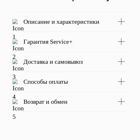
Напишите отзыв о нас в соц. сетях
и получите скидку 500 руб на заказ
Описание и характеристики
Подробнее
Гарантия Service+
С этим товаром покупают
Доставка и самовывоз
Способы оплаты
Возврат и обмен