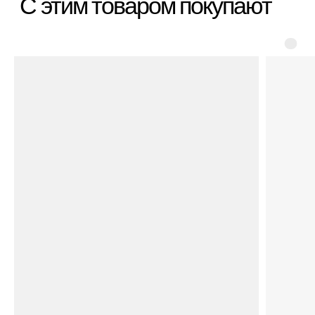
*Организация, запрещённая на территории РФ
Категории
Бестселлеры
Распродажа
Пластиковые чемоданы
Текстильные чемоданы
Дорожные сумки
Рюкзаки
Аксессуары
Для клиента
Гарантия Service+
Доставка и самовывоз
Способы оплаты
Акции и скидки
Возврат и обмен
Ответы на вопросы