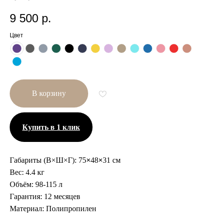
9 500
р.
Цвет
В корзину
Купить в 1 клик
Габариты (В×Ш×Г):
75
×
48
×
31 см
Вес:
4.4 кг
Объём:
98-115 л
Другие размеры
Гарантия:
12 месяцев
Материал:
Полипропилен