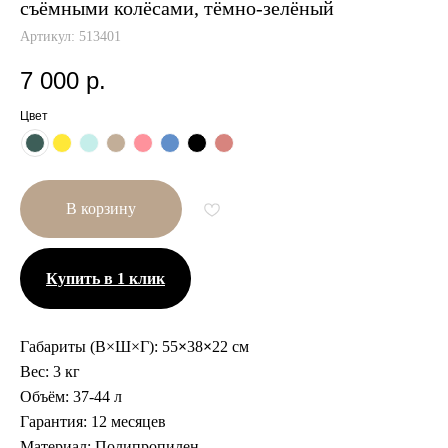
съёмными колёсами, тёмно-зелёный
Артикул:
513401
7 000
р.
Цвет
В корзину
Купить в 1 клик
Габариты (В×Ш×Г):
55
×
38
×
22 см
Вес:
3 кг
Объём:
37-44 л
Гарантия:
12 месяцев
Другие размеры
Материал:
Полипропилен