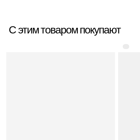
*
*Организация, запрещённая на территории РФ
Категории
Бестселлеры
Распродажа
Пластиковые чемоданы
Текстильные чемоданы
Дорожные сумки
Рюкзаки
Аксессуары
Для клиента
Гарантия Service+
Доставка и самовывоз
Способы оплаты
Акции и скидки
Возврат и обмен