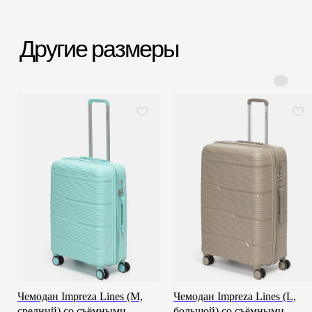
Срочная доставка
Большой шоурум
за 60-90 минут
в СПб > 100 м²
Всё о товаре и покупке
Чемодан Impreza Lines (M,
Чемодан Impreza Lines (L,
средний) со съёмными
большой) со съёмными