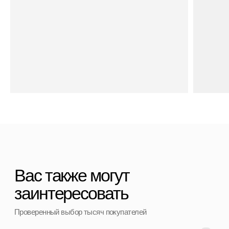
Ответы на вопросы
Полезные статьи
Политика конфиденциальности
Договор оферты
Контакты
+7 (911) 786 50 36
Свяжитесь с нами
admin@spbchemodan.ru
Вопросы и предложения
Наш магазин:
График работы: с 10:00 до 21:00 ежедневно
г. Санкт-Петербург
ул. Ольги Берггольц, 35а, БЦ Результат, офис 527
Войти в личный кабинет