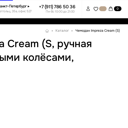
+7 (911) 786 50 36
0
7
Пн-Вс 10:00 до 21:00
Чемодан Impreza Cream (S)
»
Каталог
»
 Cream (S, ручная
ными колёсами,