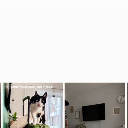
едите для просмотра отзыва
Наведите для про
отзыва
Смотреть отзыв
Александр
тьяна
Классный чемода
кладь влез споко
лядит прекрасно, фурнитура
понравился, вме
тная и качественная.
красивый.
ку 500 руб на заказ