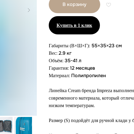
В корзину
Купить в 1 клик
55
35
23 см
Габариты (В×Ш×Г):
×
×
2.9 кг
Вес:
35-41 л
Объём:
12 месяцев
Гарантия:
Полипропилен
Материал:
Линейка Cream бренда Impreza выполнен
современного материала, который отлича
низким температурам.
Размер (S) подойдёт для ручной клади у