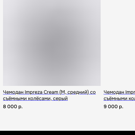
Заменим чемодан, если сломается
Гарантия и
Чемодан Impreza Cream (M, средний) со
Чемодан Impr
съёмными колёсами, серый
съёмными ко
8 000
р.
9 000
р.