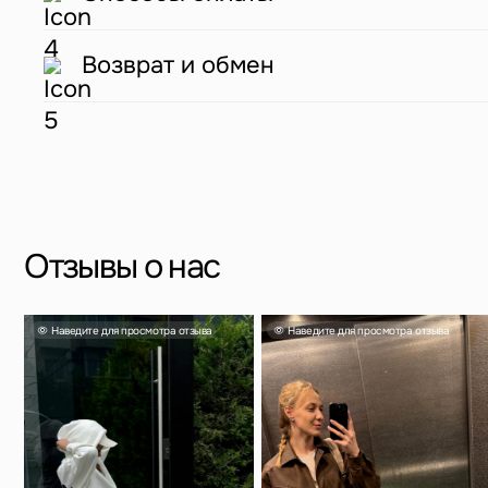
Наведите для просмотра отзыва
Наведите для просмотра отзыва
Нав
Возврат и обмен
Яна
Александра
Та
Несмотря на свой размер он
очень вместительный и главное
Чемодан отличный, перелёт на
Выг
легкий. Если выбрали, не
Камчатку и обратно перенес
прия
сомневайтесь!
идеально.
Скидка 500 ₽ за отзыв
Напишите отзыв о нас в соц. сетях и получите скид