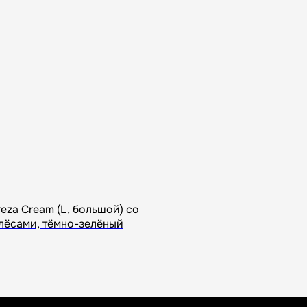
 сервис 12 месяцев
Срочная доставка за 60-90 минут
eza Cream (L, большой) со
лёсами, тёмно-зелёный
Всё о товаре и покупке