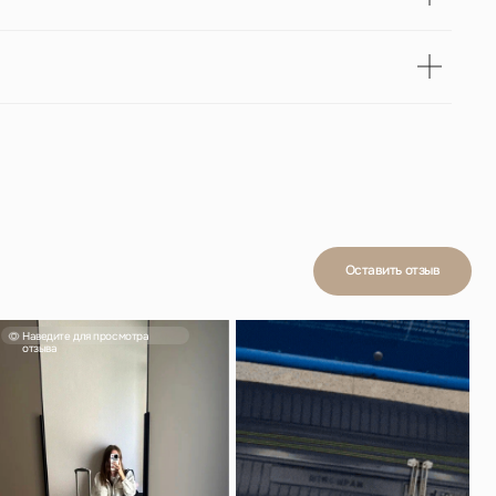
смотра
Смотреть отзыв
а
н, в ручную
йно. Мне
стительный,