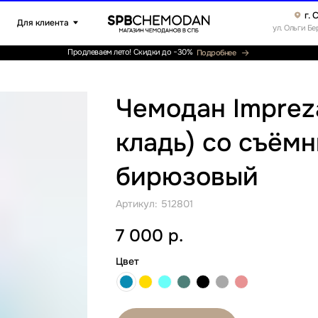
г. Санкт-Петербург ▸
клиента
ул. Ольги Берггольц, 35а, офис 52
Продлеваем лето! Скидки до −30%
Подробнее
Чемодан Impreza
кладь) со съём
бирюзовый
Артикул:
512801
7 000
р.
Цвет