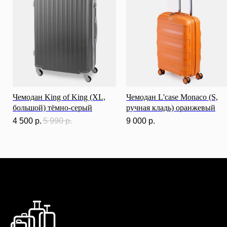
Чемодан King of King (XL,
Чемодан L'case Monaco (S,
большой) тёмно-серый
ручная кладь) оранжевый
4 500
р.
5 990
р.
9 000
р.