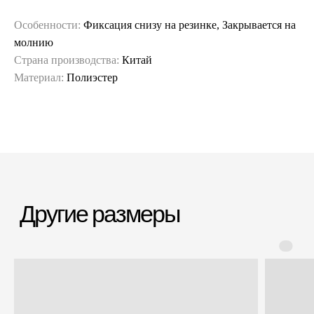
Особенности:
Фиксация снизу на резинке, Закрывается на
молнию
Страна производства:
Китай
Материал:
Полиэстер
Гарантия и сервис
Заменим чемодан,
12 месяцев
если сломается
Срочная доставка
Большой шоурум
за 60-90 минут
в СПб > 100 м²