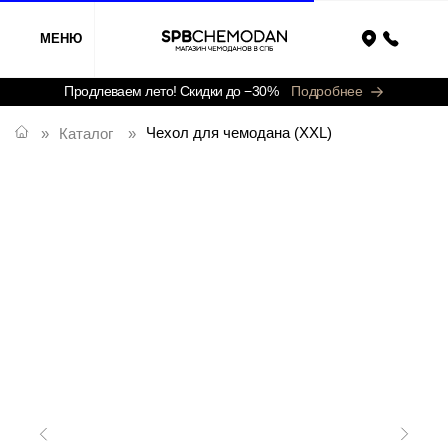
МЕНЮ
Назад
Продлеваем лето! Скидки до −30%
Подробнее
Чехол для чемодана (XXL)
»
Каталог
»