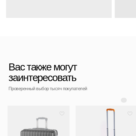
+7 (911) 786 50 36
Свяжитесь с нами
admin@spbchemodan.ru
Вопросы и предложения
Наш магазин:
График работы: с 10:00 до 21:00 ежедневно
г. Санкт-Петербург
ул. Ольги Берггольц, 35а, БЦ Результат, офис 527
Войти в личный кабинет
Разработка сайта
ИП Ступакевич Иван Сергеевич
ИНН: 781141898491 ОГРНИП: 319784700169709
Каталог
0
0