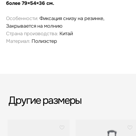
более 79×54×36 см.
Особенности:
Фиксация снизу на резинке,
Закрывается на молнию
Страна производства:
Китай
Материал:
Полиэстер
Гарантия и сервис
Заменим чемодан,
12 месяцев
если сломается
Срочная доставка
Большой шоурум
за 60-90 минут
в СПб > 100 м²