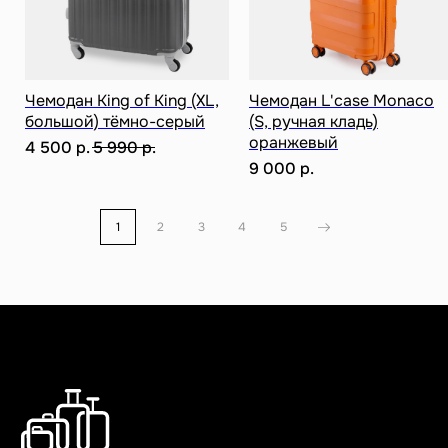
Чемодан King of King (XL,
Чемодан L'case Monaco
большой) тёмно-серый
(S, ручная кладь)
оранжевый
4 500
р.
5 990
р.
9 000
р.
1
2
3
4
5