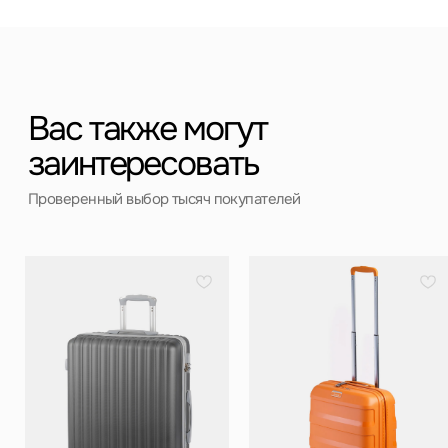
+7 (911) 786 50 36
Свяжитесь с нами
admin@spbchemodan.ru
Вопросы и предложения
Наш магазин:
График работы: с 10:00 до 21:00 ежедневно
г. Санкт-Петербург
ул. Ольги Берггольц, 35а, БЦ Результат, офис 527
Войти в личный кабинет
Разработка сайта
ИП Ступакевич Иван Сергеевич
ИНН: 781141898491 ОГРНИП: 319784700169709
Каталог
0
0