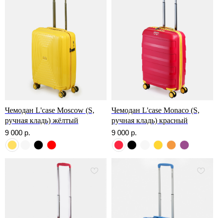
Чемодан L'case Moscow (S,
Чемодан L'case Monaco (S,
ручная кладь) жёлтый
ручная кладь) красный
9 000
р.
9 000
р.
Отзывы о нас
Оставить отзыв