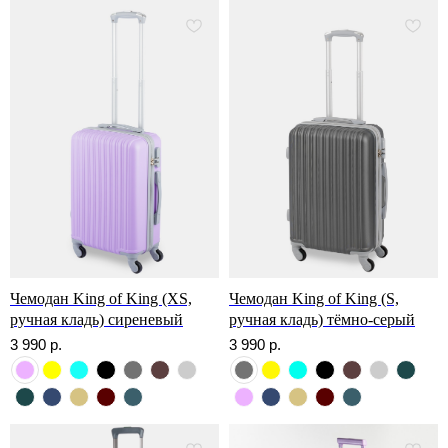
Чемодан King of King (XS,
Чемодан King of King (S,
ручная кладь) сиреневый
ручная кладь) тёмно-серый
3 990
р.
3 990
р.