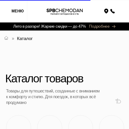
МЕНЮ
Назад
Лето в разгаре! Жаркие скидки — до 47%
Подробнее
»
Каталог
Каталог товаров
Товары для путешествий, созданные с вниманием
к комфорту и стилю. Для поездок, в которых всё
продумано
Пластиковые
Текстильные
Бестселлеры
Распродажа
Дорожные
Рюкзаки
чемоданы
чемоданы
сумки
Часто ищут:
Маленькие S
Средние M
Большие L
Полипропил