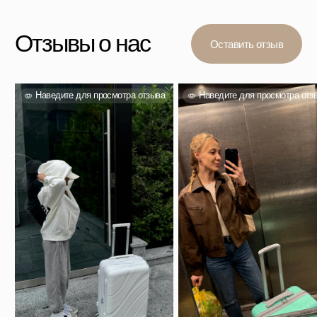
Рюкзаки
Аксессуары
Для клиента
Гарантия Service+
Доставка и самовывоз
Способы оплаты
Акции и скидки
Возврат и обмен
Ответы на вопросы
Полезные статьи
Политика конфиденциальности
Договор оферты
Контакты
+7 (911) 786 50 36
Свяжитесь с нами
admin@spbchemodan.ru