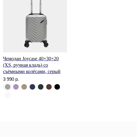
Чемодан Joycase 40×30×20
(XS, ручная кладь) со
съёмными колёсами, серый
*
3 990
р.
*Организация, запрещённая на территории РФ
Категории
Бестселлеры
Распродажа
Пластиковые чемоданы
Текстильные чемоданы
Дорожные сумки