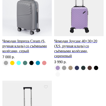
Ответы на вопросы
Популярные вопросы от наших покупателей
Чемодан Impreza Cream (S,
Чемодан Joycase 40×30×20
ручная кладь) со съёмными
(XS, ручная кладь) со
колёсами, серый
съёмными колёсами,
сиреневый
7 000
р.
3 990
р.