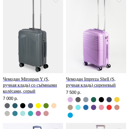
Чемодан Mironpan Y (S,
Чемодан Impreza Shell (S,
ручная кладь) со съёмными
ручная кладь) сиреневый
колёсами, серый
7 500
р.
7 000
р.