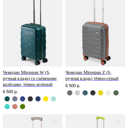
Чемодан Mironpan W (S,
Чемодан Mironpan Z (S,
ручная кладь) со съёмными
ручная кладь) тёмно-серый
колёсами, тёмно-зелёный
6 500
р.
6 500
р.