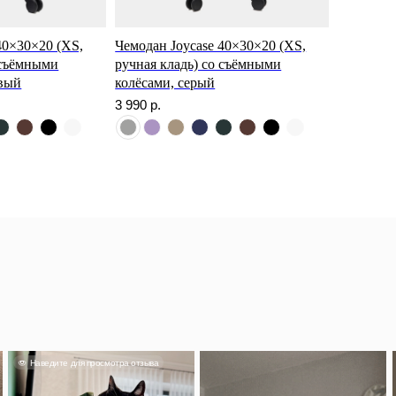
40×30×20 (XS,
Чемодан Joycase 40×30×20 (XS,
 съёмными
ручная кладь) со съёмными
дите для просмотра отзыва
Наведите для прос
евый
колёсами, серый
3 990
р.
Смотреть отзыв
Александра
тьяна
Классный чемода
кладь влез споко
лядит прекрасно, фурнитура
понравился, вме
тная и качественная.
красивый.