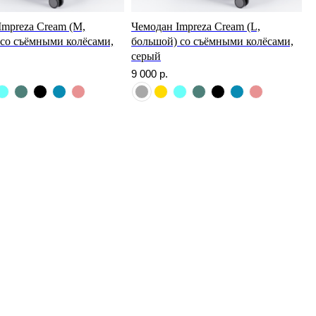
Impreza Cream (M,
Чемодан Impreza Cream (L,
 со съёмными колёсами,
большой) со съёмными колёсами,
серый
9 000
р.