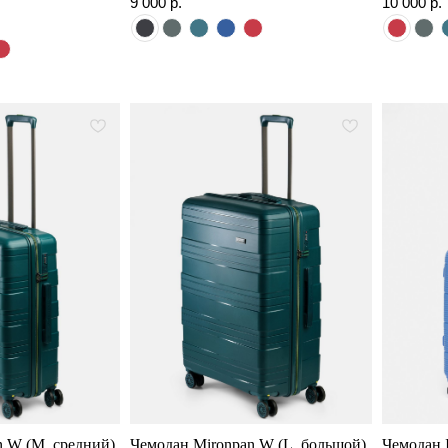
9 000
р.
10 000
р.
n W (M, средний)
Чемодан Mironpan W (L, большой)
Чемодан I