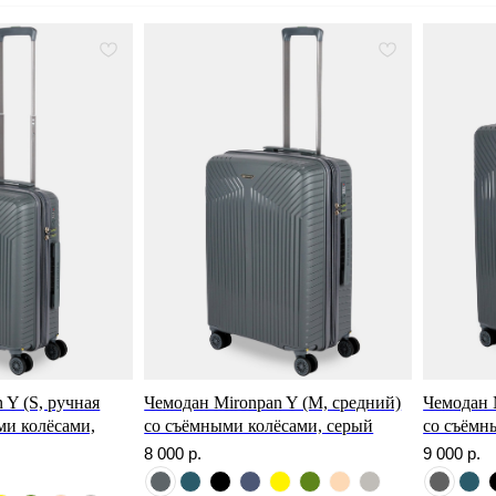
 Y (S, ручная
Чемодан Mironpan Y (M, средний)
Чемодан 
ми колёсами,
со съёмными колёсами, серый
со съёмн
8 000
р.
9 000
р.