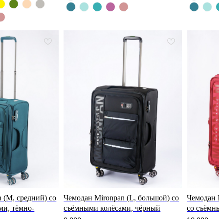
 (M, средний) со
Чемодан Mironpan (L, большой) со
Чемодан 
ми, тёмно-
съёмными колёсами, чёрный
со съёмн