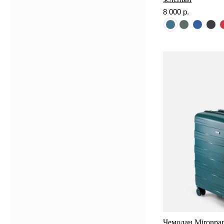
8 000
р.
Чемодан Mironpa