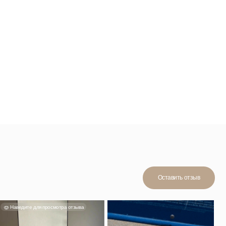
Оставить отзыв
мотра отзыва
Смотреть отзыв
н, в ручную
йно. Мне
стительный,