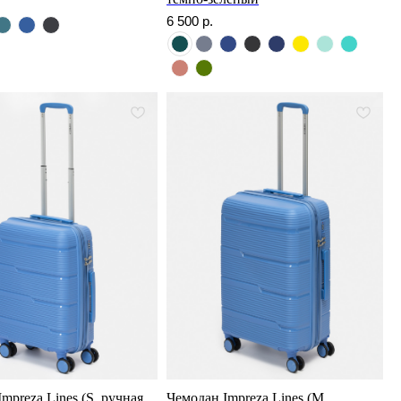
6 500
р.
mpreza Lines (S, ручная
Чемодан Impreza Lines (M,