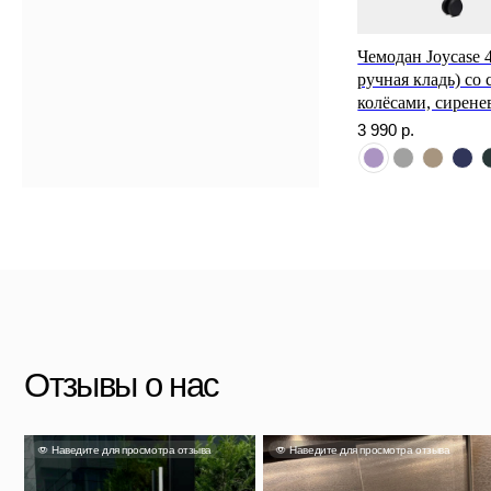
Отзывы о нас
Чемодан Joycase 
ручная кладь) со
Наведите для просмотра отзыва
Наведите для просмотра отзыва
Наве
колёсами, сирен
3 990
р.
Яна
Александра
Та
Несмотря на свой размер он
очень вместительный и главное
Чемодан отличный, перелёт на
Выг
легкий. Если выбрали, не
Камчатку и обратно перенес
прия
сомневайтесь!
идеально.
Скидка 500 ₽ за отзыв