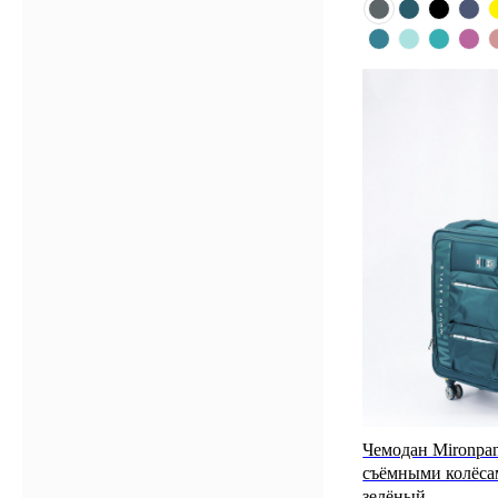
Чемодан Mironpan
съёмными колёса
зелёный