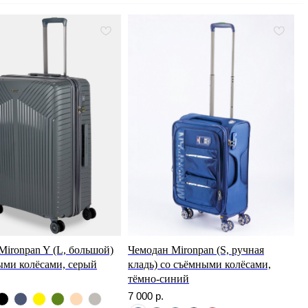
Mironpan Y (L, большой)
Чемодан Mironpan (S, ручная
ыми колёсами, серый
кладь) со съёмными колёсами,
тёмно-синий
7 000
р.