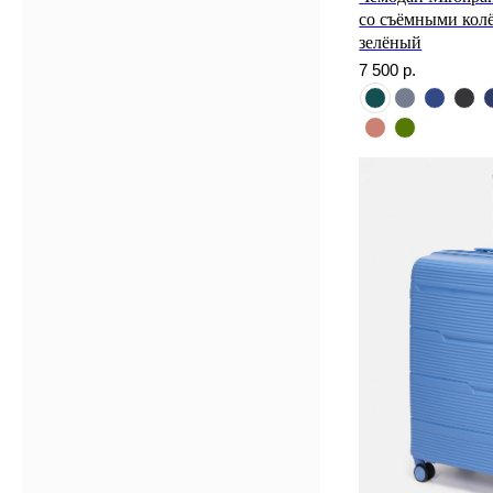
со съёмными колё
зелёный
7 500
р.