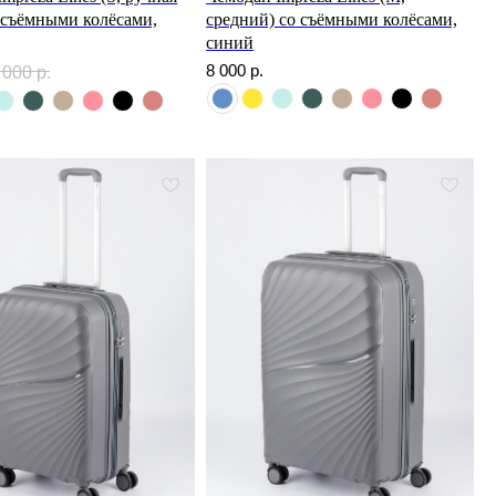
о съёмными колёсами,
средний) со съёмными колёсами,
синий
8 000
р.
 000
р.