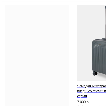
Чемодан Mironpan
кладь) со съёмны
серый
7 000
р.