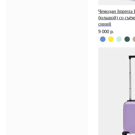
Чемодан Impreza L
большой) со съё
синий
9 000
р.