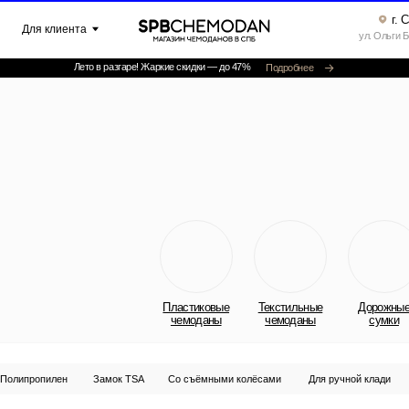
г. Санкт-Петербург ▸
клиента
ул. Ольги Берггольц, 35а, офис 52
Лето в разгаре! Жаркие скидки — до 47%
Подробнее
Пластиковые
Текстильные
Дорожные
Рюкзаки
чемоданы
чемоданы
сумки
илен
Замок TSA
Со съёмными колёсами
Для ручной клади
Увеличение объём