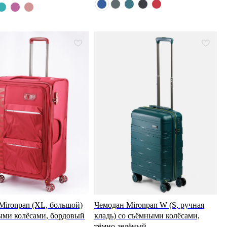
Mironpan (XL, большой)
Чемодан Mironpan W (S, ручная
ыми колёсами, бордовый
кладь) со съёмными колёсами,
тёмно-зелёный