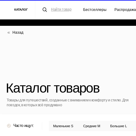
Найти товар
Бестселлеры
Распродажа
Для 
КАТАЛОГ
Назад
Каталог товаров
Товары для путешествий, созданные с вниманием к комфорту и стилю. Для
поездок, в которых всё продумано
Часто ищут:
Маленькие S
Средние M
Большие L
Полипроп