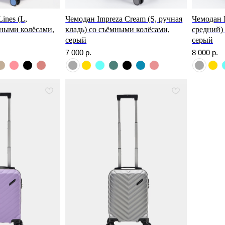
ines (L,
Чемодан Impreza Cream (S, ручная
Чемодан 
мными колёсами,
кладь) со съёмными колёсами,
средний)
серый
серый
7 000
р.
8 000
р.