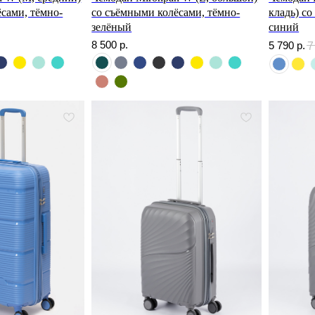
сами, тёмно-
со съёмными колёсами, тёмно-
кладь) с
зелёный
синий
8 500
р.
5 790
р.
7